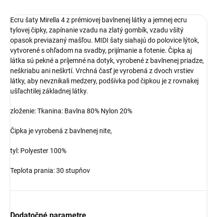
Ecru šaty Mirella 4 z prémiovej bavlnenej látky a jemnej ecru
tylovej čipky, zapínanie vzadu na zlatý gombík, vzadu všitý
opasok previazaný mašľou. MIDI šaty siahajú do polovice lýtok,
vytvorené s ohľadom na svadby, prijímanie a fotenie. Čipka aj
látka sú pekné a príjemné na dotyk, vyrobené z bavlnenej priadze,
neškriabu ani neškrtí. Vrchná časť je vyrobená z dvoch vrstiev
látky, aby nevznikali medzery, podšívka pod čipkou je z rovnakej
ušľachtilej základnej látky.
zloženie:
Tkanina:
Bavlna 80%
Nylon 20%
Čipka je vyrobená z bavlnenej nite,
tyl: Polyester 100%
Teplota prania: 30 stupňov
Dodatočné parametre