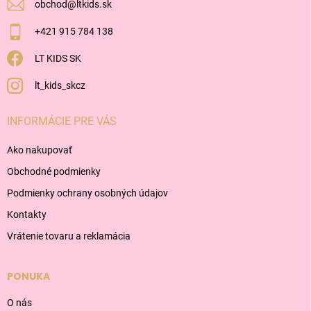
obchod
@
ltkids.sk
+421 915 784 138
LT KIDS SK
lt_kids_skcz
INFORMÁCIE PRE VÁS
Ako nakupovať
Obchodné podmienky
Podmienky ochrany osobných údajov
Kontakty
Vrátenie tovaru a reklamácia
PONUKA
O nás