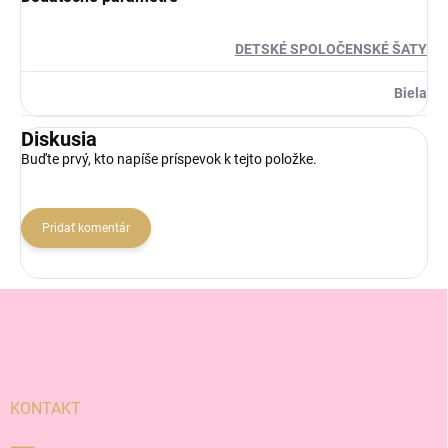
DETSKÉ SPOLOČENSKÉ ŠATY
Biela
Diskusia
Buďte prvý, kto napíše príspevok k tejto položke.
Pridať komentár
Z
á
p
ä
t
i
KONTAKT
e