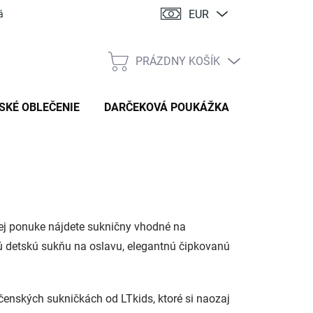
EUR
ácia
PRÁZDNY KOŠÍK
NÁKUPNÝ
KOŠÍK
SKÉ OBLEČENIE
DARČEKOVÁ POUKÁŽKA
ej ponuke nájdete sukničny vhodné na
vú detskú sukňu na oslavu, elegantnú čipkovanú
včenských sukničkách od LTkids, ktoré si naozaj