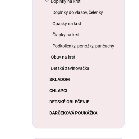
s
Doplnky na krst
o
p
d
Doplnky do vlasov, čelenky
r
u
o
Opasky na krst
k
d
t
u
Čiapky na krst
o
k
Podkolienky, ponožky, pančuchy
v
t
o
Obuv na krst
v
Detská zavinovačka
SKLADOM
CHLAPCI
DETSKÉ OBLEČENIE
DARČEKOVÁ POUKÁŽKA