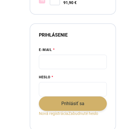
Elsa blue
91,90 €
PRIHLÁSENIE
E-MAIL
HESLO
Prihlásiť sa
Nová registrácia
Zabudnuté heslo