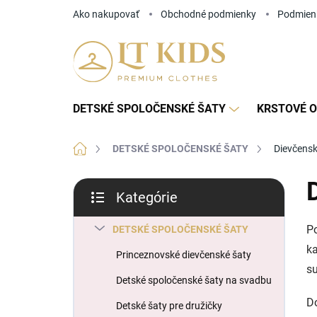
Prejsť
Ako nakupovať
Obchodné podmienky
Podmien
na
obsah
DETSKÉ SPOLOČENSKÉ ŠATY
KRSTOVÉ O
Domov
DETSKÉ SPOLOČENSKÉ ŠATY
Dievčensk
B
Kategórie
o
Preskočiť
č
kategórie
Po
n
DETSKÉ SPOLOČENSKÉ ŠATY
ý
ka
Princeznovské dievčenské šaty
p
su
a
Detské spoločenské šaty na svadbu
n
Do
Detské šaty pre družičky
e