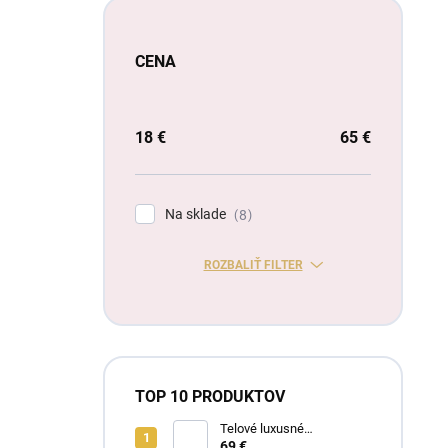
CENA
18
€
65
€
Na sklade
8
ROZBALIŤ FILTER
TOP 10 PRODUKTOV
Telové luxusné
dievčenské šaty Eva
69 €