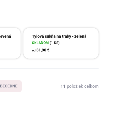
červená
Tylová sukňa na traky - zelená
SKLADOM
(1 KS)
31,90 €
od
11
položiek celkom
BECEDNE
ERV/68
7454/ZEL/68