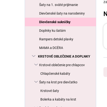
z
l
Šaty na 1. sväté prijímanie
N
Dievčenské šaty na narodeniny
Dievčenské sukničky
Doplnky ku šatám
Rampers detské plavky
MAMA a DCÉRA
KRSTOVÉ OBLEČENIE A DOPLNKY
R
Krstové oblečenie pre chlapcov
a
Chlapčenské kabáty
d
e
Šaty na krst pre dievčatko
n
V
i
Krstové šaty
ý
e
p
Bolerka a kabáty na krst
p
i
r