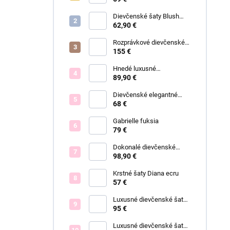
Dievčenské šaty Blush
Grace pink
62,90 €
Rozprávkové dievčenské
šaty Fiona
155 €
Hnedé luxusné
dievčenské šaty Linda
89,90 €
Dievčenské elegantné
šaty Lisa
68 €
Gabrielle fuksia
79 €
Dokonalé dievčenské
spoločenské šaty Bianca
98,90 €
Krstné šaty Diana ecru
57 €
Luxusné dievčenské šaty
Blush Bloom
95 €
Luxusné dievčenské šaty