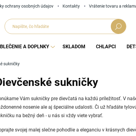
ky ochrany osobných údajov
Kontakty
Vrátenie tovaru a reklam
Hľadať
BLEČENIE A DOPLNKY
SKLADOM
CHLAPCI
DET
é sukničky
Dievčenské sukničky
núkame Vám sukničky pre dievčatá na každú príležitosť. V naš
ždonenné nosenie ale aj špeciálne udalosti. Či už hľadáte tylo
kničku na bežný deň - u nás si vždy viete vybrať.
prajte svojej malej slečne pohodlie a eleganciu v krásnych die