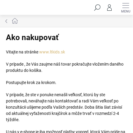
Prejsť
Hľadať
na
obsah
Domov
Ako nakupovať
Vitajte na stránke
www.ltkids.sk
V prípade , že Vás zaujme náš tovar pokračujte vložením daného
produktu do košíka.
Postupujte krok za krokom.
V prípade, že ste v ponuke nenašli veľkosť, ktorú by ste
potrebovali, neváhajte nás kontaktovať a radi Vám veľkosť po
konzultácii ušijeme podľa Vaších predstáv. Doba šitia šiat závisí
od aktuálnej vyťaženosti krajčírok a môže trvať v rozmedzí 2-4
týždňe.
U nás v e-shope je iba možnosť platby vopred, ktorá Vám príde na