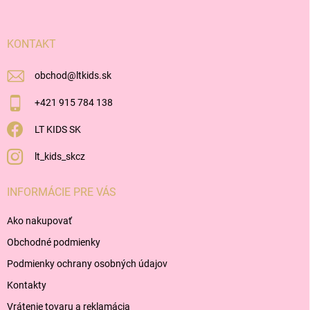
ä
t
i
KONTAKT
e
obchod
@
ltkids.sk
+421 915 784 138
LT KIDS SK
lt_kids_skcz
INFORMÁCIE PRE VÁS
Ako nakupovať
Obchodné podmienky
Podmienky ochrany osobných údajov
Kontakty
Vrátenie tovaru a reklamácia