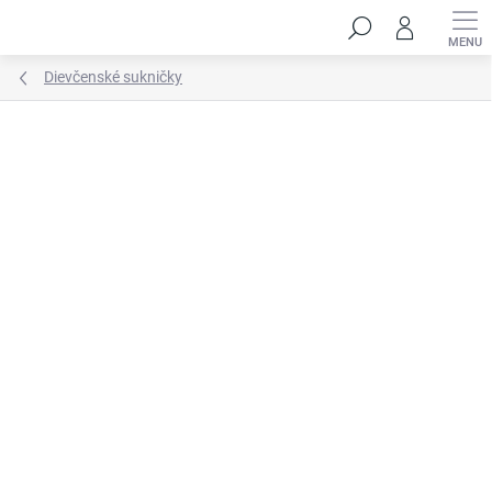
Prejsť
Hľadať
na
obsah
Dievčenské sukničky
Neohodnotené
Podrobnosti hodnotenia
ZNAČKA:
HANDMADE STYL