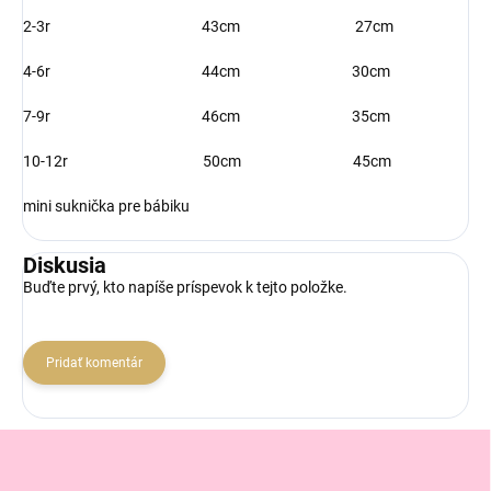
2-3r 43cm 27cm
4-6r 44cm 30cm
7-9r 46cm 35cm
10-12r 50cm 45cm
mini suknička pre bábiku
Diskusia
Buďte prvý, kto napíše príspevok k tejto položke.
Pridať komentár
Z
á
p