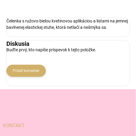
Čelenka s ružovo-bielou kvetinovou aplikáciou a listami na jemnej
bavlnenej elastickej stuhe, ktorá netlačí a nešmýka sa.
Diskusia
Buďte prvý, kto napíše príspevok k tejto položke.
Pridať komentár
Z
á
p
ä
t
i
KONTAKT
e