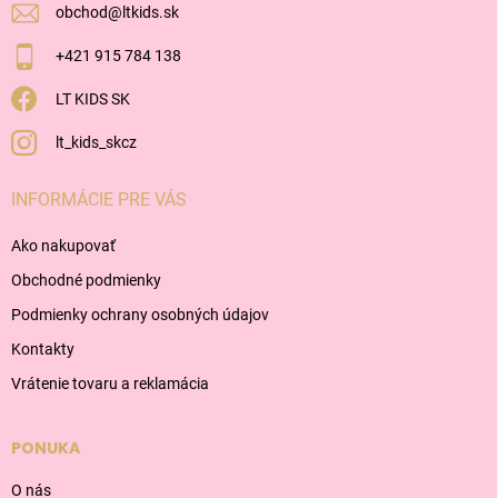
obchod
@
ltkids.sk
+421 915 784 138
LT KIDS SK
lt_kids_skcz
INFORMÁCIE PRE VÁS
Ako nakupovať
Obchodné podmienky
Podmienky ochrany osobných údajov
Kontakty
Vrátenie tovaru a reklamácia
PONUKA
O nás