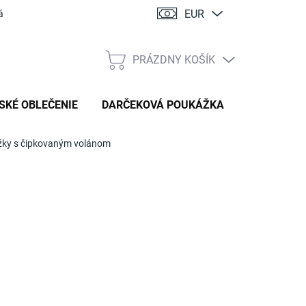
EUR
ácia
PRÁZDNY KOŠÍK
NÁKUPNÝ
KOŠÍK
SKÉ OBLEČENIE
DARČEKOVÁ POUKÁŽKA
žky s čipkovaným volánom
:
HANDMADE STYL
0 €
tková
TÝŽDNE