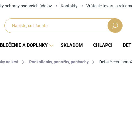
ky ochrany osobných údajov
Kontakty
Vrátenie tovaru a reklam
Hľadať
BLEČENIE A DOPLNKY
SKLADOM
CHLAPCI
DET
ky na krst
Podkolienky, ponožky, pančuchy
Detské ecru pono
Neohodnotené
Podrobnosti hodnotenia
ZNAČKA
9,9
Jedno
1-2 
cena: