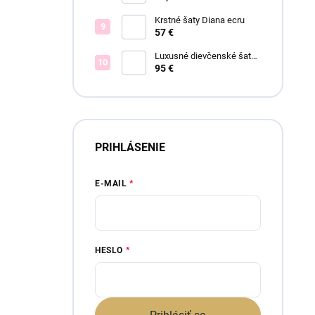
Krstné šaty Diana ecru
57 €
Luxusné dievčenské šaty
Blush Bloom
95 €
PRIHLÁSENIE
E-MAIL
HESLO