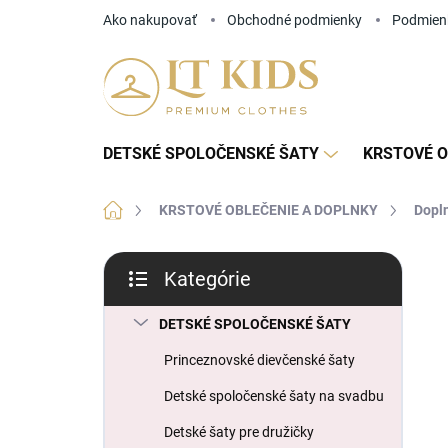
Prejsť
Ako nakupovať
Obchodné podmienky
Podmien
na
obsah
DETSKÉ SPOLOČENSKÉ ŠATY
KRSTOVÉ O
Domov
KRSTOVÉ OBLEČENIE A DOPLNKY
Dopln
B
Kategórie
o
Preskočiť
č
kategórie
n
DETSKÉ SPOLOČENSKÉ ŠATY
ý
Princeznovské dievčenské šaty
p
a
Detské spoločenské šaty na svadbu
n
Detské šaty pre družičky
e