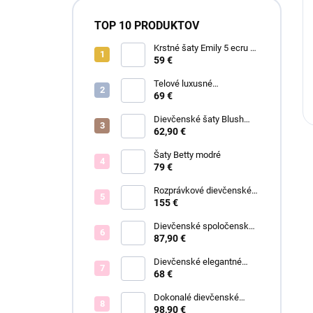
TOP 10 PRODUKTOV
Krstné šaty Emily 5 ecru s
čipkou
59 €
Telové luxusné
dievčenské šaty Eva
69 €
Dievčenské šaty Blush
Grace pink
62,90 €
Šaty Betty modré
79 €
Rozprávkové dievčenské
šaty Fiona
155 €
Dievčenské spoločenské
šaty Eleónora
87,90 €
Dievčenské elegantné
šaty Lisa
68 €
Dokonalé dievčenské
spoločenské šaty Bianca
98,90 €