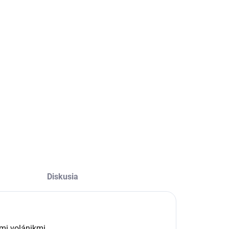
Diskusia
mi volánikmi.