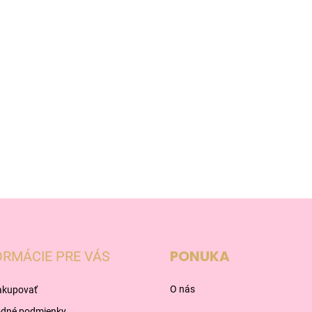
PONUKA
ORMÁCIE PRE VÁS
O nás
akupovať
dné podmienky