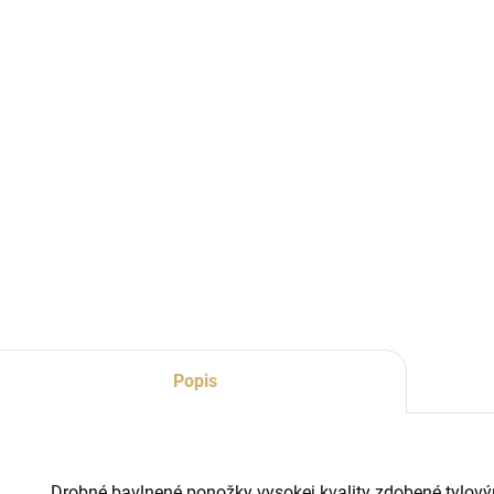
Popis
Drobné bavlnené ponožky vysokej kvality zdobené tylový