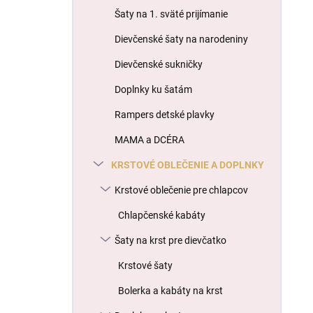
l
Šaty na 1. sväté prijímanie
Dievčenské šaty na narodeniny
Dievčenské sukničky
Doplnky ku šatám
Rampers detské plavky
MAMA a DCÉRA
KRSTOVÉ OBLEČENIE A DOPLNKY
Krstové oblečenie pre chlapcov
Chlapčenské kabáty
Šaty na krst pre dievčatko
Krstové šaty
Bolerka a kabáty na krst