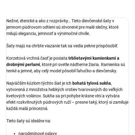
Nežné, éterické a ako z rozprávky… Tieto dievčenské šaty v
jemnom púdrovom odtieni sú stvorené pre malé slečny, ktoré
milujú eleganciu, jemnosť a výnimočné chvíle.
Šaty majú na chrbte viazanie tak sa vedia pekne prispôsobiť.
Korzetová vrchná časť je posiata
trblietavými kamienkami a
drobnými perlami
, ktoré pri svetle nádherne žiaria. Ramienka sú
tenké a jemné, aby celý model pôsobil ľahučko a dievčensky.
Najväčším kúzlom týchto šiat je ich
bohatá tylová sukňa
,
vytvorená z množstva hebkých vrstiev tvarovaných do veľkých
kvetových volánov. Sukňa sa pri pohybe krásne vlní a vytvára
efekt rozkvitnutých púdrových ruží – presne taký, ktorý si zamiluje
každá malá princezná.
Tieto šaty sú ideálne na:
narodeninové oslavy