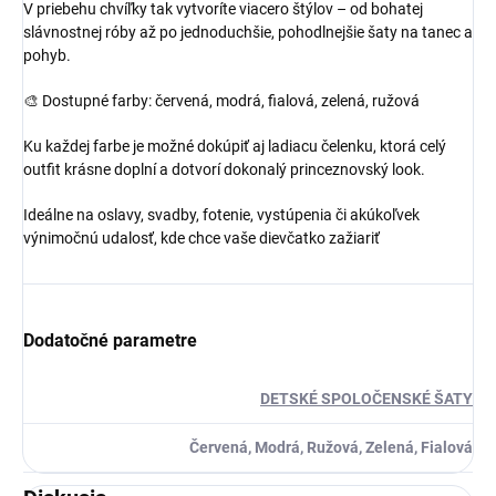
V priebehu chvíľky tak vytvoríte viacero štýlov – od bohatej
slávnostnej róby až po jednoduchšie, pohodlnejšie šaty na tanec a
pohyb.
🎨 Dostupné farby: červená, modrá, fialová, zelená, ružová
Ku každej farbe je možné dokúpiť aj ladiacu čelenku, ktorá celý
outfit krásne doplní a dotvorí dokonalý princeznovský look.
Ideálne na oslavy, svadby, fotenie, vystúpenia či akúkoľvek
výnimočnú udalosť, kde chce vaše dievčatko zažiariť
Dodatočné parametre
DETSKÉ SPOLOČENSKÉ ŠATY
Červená, Modrá, Ružová, Zelená, Fialová