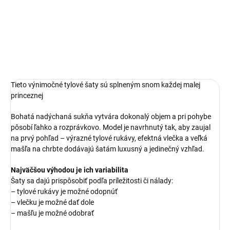
Tieto výnimočné tylové šaty sú splneným snom každej malej
princeznej
Bohatá nadýchaná sukňa vytvára dokonalý objem a pri pohybe
pôsobí ľahko a rozprávkovo. Model je navrhnutý tak, aby zaujal
na prvý pohľad – výrazné tylové rukávy, efektná vlečka a veľká
mašľa na chrbte dodávajú šatám luxusný a jedinečný vzhľad.
Najväčšou výhodou je ich variabilita
Šaty sa dajú prispôsobiť podľa príležitosti či nálady:
– tylové rukávy je možné odopnúť
– vlečku je možné dať dole
– mašľu je možné odobrať