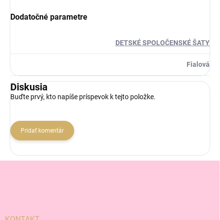
Dodatočné parametre
DETSKÉ SPOLOČENSKÉ ŠATY
Fialová
Diskusia
Buďte prvý, kto napíše príspevok k tejto položke.
Pridať komentár
Z
á
p
ä
t
i
KONTAKT