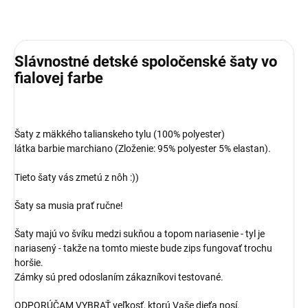
Slávnostné detské spoločenské šaty vo
fialovej farbe
Šaty z mäkkého talianskeho tylu (100% polyester)
​látka barbie marchiano (Zloženie: 95% polyester 5% elastan).
Tieto šaty vás zmetú z nôh :))
Šaty sa musia prať ručne!
Šaty majú vo švíku medzi sukňou a topom nariasenie - tyl je
nariasený - takže na tomto mieste bude zips fungovať trochu
horšie.
Zámky sú pred odoslaním zákazníkovi testované.
ODPORÚČAM VYBRAŤ veľkosť, ktorú Vaše dieťa nosí.