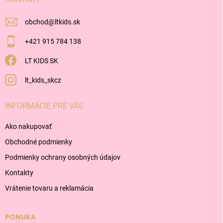
e
obchod
@
ltkids.sk
+421 915 784 138
LT KIDS SK
lt_kids_skcz
INFORMÁCIE PRE VÁS
Ako nakupovať
Obchodné podmienky
Podmienky ochrany osobných údajov
Kontakty
Vrátenie tovaru a reklamácia
PONUKA