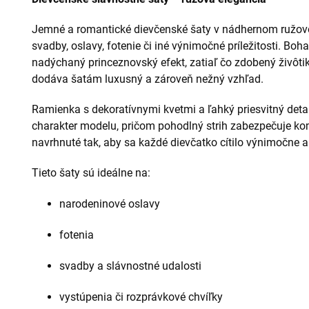
Jemné a romantické dievčenské šaty v nádhernom ružovo
svadby, oslavy, fotenie či iné výnimočné príležitosti. Boh
nadýchaný princeznovský efekt, zatiaľ čo zdobený živôti
dodáva šatám luxusný a zároveň nežný vzhľad.
Ramienka s dekoratívnymi kvetmi a ľahký priesvitný detai
charakter modelu, pričom pohodlný strih zabezpečuje ko
navrhnuté tak, aby sa každé dievčatko cítilo výnimočne
Tieto šaty sú ideálne na:
narodeninové oslavy
fotenia
svadby a slávnostné udalosti
vystúpenia či rozprávkové chvíľky