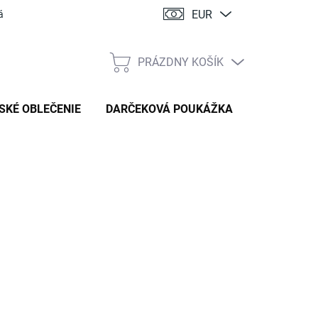
EUR
ácia
PRÁZDNY KOŠÍK
NÁKUPNÝ
KOŠÍK
SKÉ OBLEČENIE
DARČEKOVÁ POUKÁŽKA
:
HANDMADE STYL
98,90 €
tková
TE VARIANT