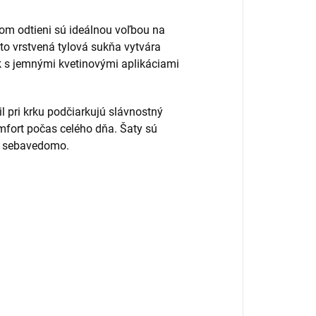
m odtieni sú ideálnou voľbou na
ato vrstvená tylová sukňa vytvára
k s jemnými kvetinovými aplikáciami
l pri krku podčiarkujú slávnostný
mfort počas celého dňa. Šaty sú
 a sebavedomo.