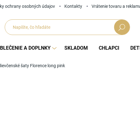
ky ochrany osobných údajov
Kontakty
Vrátenie tovaru a reklam
Hľadať
BLEČENIE A DOPLNKY
SKLADOM
CHLAPCI
DET
ievčenské šaty Florence long pink
Neohodnotené
Podrobnosti hodnotenia
ZNAČKA
od
Jedno
ZVOĽ
cena: