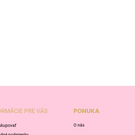
PONUKA
ORMÁCIE PRE VÁS
O nás
akupovať
dné podmienky