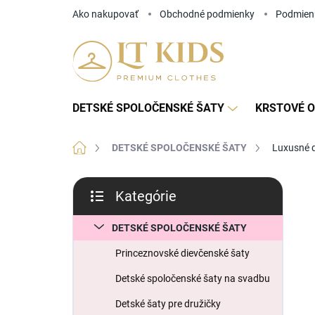
Prejsť
Ako nakupovať
Obchodné podmienky
Podmien
na
obsah
DETSKÉ SPOLOČENSKÉ ŠATY
KRSTOVÉ O
Domov
DETSKÉ SPOLOČENSKÉ ŠATY
Luxusné d
B
Kategórie
o
Preskočiť
č
kategórie
n
DETSKÉ SPOLOČENSKÉ ŠATY
ý
Princeznovské dievčenské šaty
p
a
Detské spoločenské šaty na svadbu
n
Detské šaty pre družičky
e