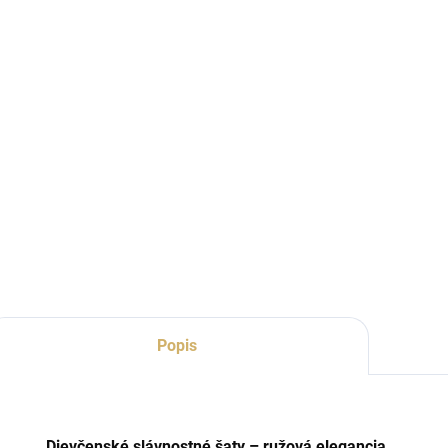
Popis
Dievčenské slávnostné šaty – ružová elegancia