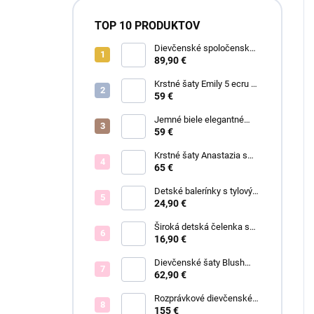
TOP 10 PRODUKTOV
Dievčenské spoločenské
šaty Garden
89,90 €
Krstné šaty Emily 5 ecru s
čipkou
59 €
Jemné biele elegantné
šaty Ariel
59 €
Krstné šaty Anastazia s
čipkou v štýle Royal Baby
65 €
Detské balerínky s tylovým
viazaním Anastazia
24,90 €
Široká detská čelenka s
mašľou a ANASTAZIA
16,90 €
čipkou biela
Dievčenské šaty Blush
Grace pink
62,90 €
Rozprávkové dievčenské
šaty Fiona
155 €