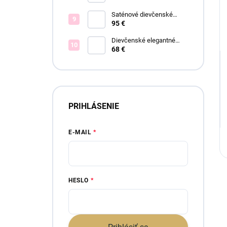
Saténové dievčenské
spoločenské šaty Offelia
95 €
Dievčenské elegantné
šaty Lisa
68 €
PRIHLÁSENIE
E-MAIL
HESLO