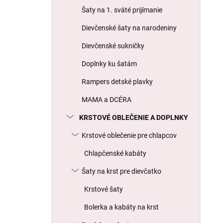
l
Šaty na 1. sväté prijímanie
Dievčenské šaty na narodeniny
Dievčenské sukničky
Doplnky ku šatám
Rampers detské plavky
MAMA a DCÉRA
KRSTOVÉ OBLEČENIE A DOPLNKY
Krstové oblečenie pre chlapcov
Chlapčenské kabáty
Šaty na krst pre dievčatko
Krstové šaty
Bolerka a kabáty na krst