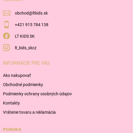
e
obchod
@
ltkids.sk
+421 915 784 138
LT KIDS SK
lt_kids_skcz
INFORMÁCIE PRE VÁS
Ako nakupovať
Obchodné podmienky
Podmienky ochrany osobných údajov
Kontakty
Vrátenie tovaru a reklamácia
PONUKA