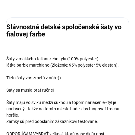
Slávnostné detské spoločenské šaty vo
fialovej farbe
Šaty z mäkkého talianskeho tylu (100% polyester)
​látka barbie marchiano (Zloženie: 95% polyester 5% elastan).
Tieto šaty vás zmetú z nôh :))
Šaty sa musia prať ručne!
Šaty majú vo švíku medzi sukňou a topom nariasenie - tyl je
nariasený - takže na tomto mieste bude zips fungovať trochu
horšie.
Zámky sú pred odoslaním zákazníkovi testované.
ODPORÚČAM VYBRAŤ veľkosť, ktorú Vaše dieťa nosí.