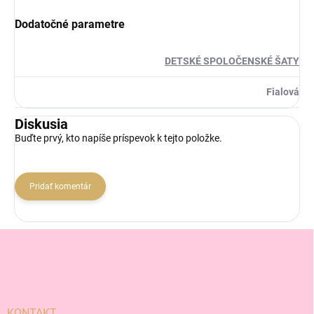
Dodatočné parametre
DETSKÉ SPOLOČENSKÉ ŠATY
Fialová
Diskusia
Buďte prvý, kto napíše príspevok k tejto položke.
Pridať komentár
Z
á
p
ä
t
i
KONTAKT