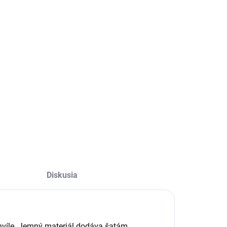
Diskusia
chvíle. Jemný materiál dodáva šatám