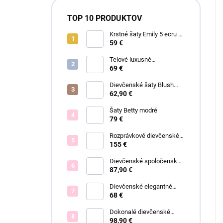
TOP 10 PRODUKTOV
Krstné šaty Emily 5 ecru s
čipkou
59 €
Telové luxusné
dievčenské šaty Eva
69 €
Dievčenské šaty Blush
Grace pink
62,90 €
Šaty Betty modré
79 €
Rozprávkové dievčenské
šaty Fiona
155 €
Dievčenské spoločenské
šaty Eleónora
87,90 €
Dievčenské elegantné
šaty Lisa
68 €
Dokonalé dievčenské
spoločenské šaty Bianca
98,90 €