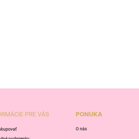
PONUKA
ORMÁCIE PRE VÁS
O nás
akupovať
dné podmienky