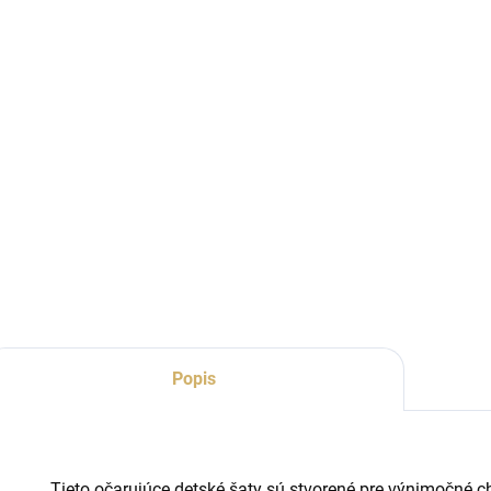
Popis
Tieto očarujúce detské šaty sú stvorené pre výnimočné 