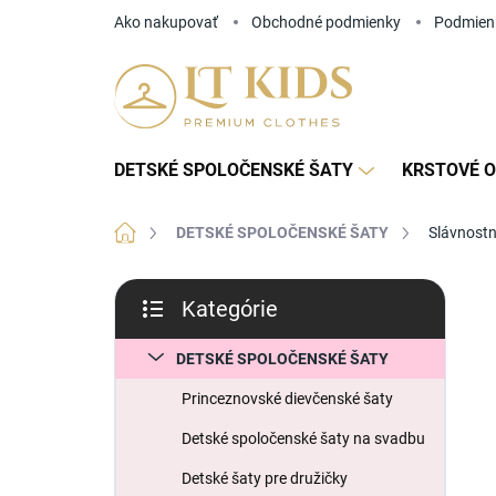
Prejsť
Ako nakupovať
Obchodné podmienky
Podmien
na
obsah
DETSKÉ SPOLOČENSKÉ ŠATY
KRSTOVÉ O
Domov
DETSKÉ SPOLOČENSKÉ ŠATY
Slávnostn
B
Kategórie
o
Preskočiť
č
kategórie
n
DETSKÉ SPOLOČENSKÉ ŠATY
ý
Princeznovské dievčenské šaty
p
a
Detské spoločenské šaty na svadbu
n
Detské šaty pre družičky
e