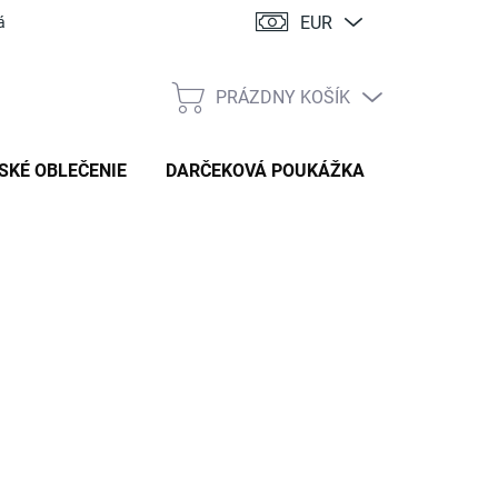
EUR
ácia
PRÁZDNY KOŠÍK
NÁKUPNÝ
KOŠÍK
SKÉ OBLEČENIE
DARČEKOVÁ POUKÁŽKA
:
HANDMADE STYL
87,50 €
tková
TE VARIANT