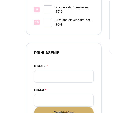
Krstné šaty Diana ecru
57 €
Luxusné dievčenské šaty
Blush Bloom
95 €
PRIHLÁSENIE
E-MAIL
HESLO