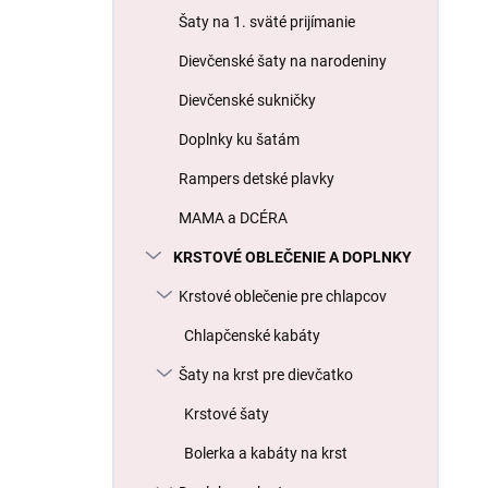
l
Šaty na 1. sväté prijímanie
Dievčenské šaty na narodeniny
Dievčenské sukničky
Doplnky ku šatám
Rampers detské plavky
MAMA a DCÉRA
KRSTOVÉ OBLEČENIE A DOPLNKY
Krstové oblečenie pre chlapcov
Chlapčenské kabáty
Šaty na krst pre dievčatko
Krstové šaty
Bolerka a kabáty na krst