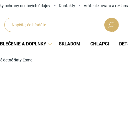
ky ochrany osobných údajov
Kontakty
Vrátenie tovaru a reklam
Hľadať
BLEČENIE A DOPLNKY
SKLADOM
CHLAPCI
DET
é detné šaty Esme
Neohodnotené
Podrobnosti hodnotenia
ZNAČKA
od
Jedno
ZVOĽ
cena: