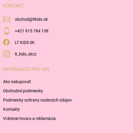
i
KONTAKT
e
obchod
@
ltkids.sk
+421 915 784 138
LT KIDS SK
lt_kids_skcz
INFORMÁCIE PRE VÁS
Ako nakupovať
Obchodné podmienky
Podmienky ochrany osobných údajov
Kontakty
Vrátenie tovaru a reklamácia