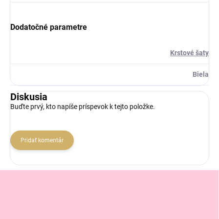
Dodatočné parametre
Krstové šaty
Biela
Diskusia
Buďte prvý, kto napíše príspevok k tejto položke.
Pridať komentár
Z
á
p
ä
t