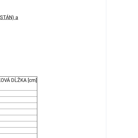
LASTÁN) a
OVÁ DĹŽKA [cm]