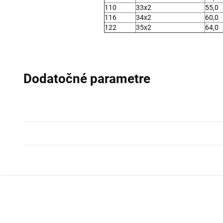
110
33x2
55,0
116
34x2
60,0
122
35x2
64,0
plus mínus 2 
Dodatočné parametre