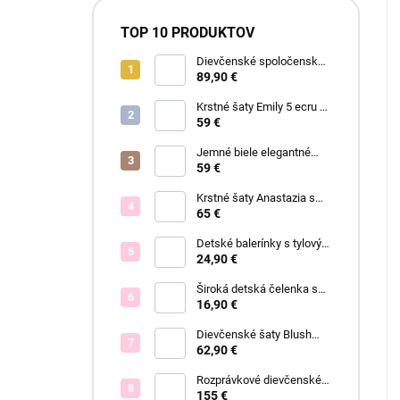
TOP 10 PRODUKTOV
Dievčenské spoločenské
šaty Garden
89,90 €
Krstné šaty Emily 5 ecru s
čipkou
59 €
Jemné biele elegantné
šaty Ariel
59 €
Krstné šaty Anastazia s
čipkou v štýle Royal Baby
65 €
Detské balerínky s tylovým
viazaním Anastazia
24,90 €
Široká detská čelenka s
mašľou a ANASTAZIA
16,90 €
čipkou biela
Dievčenské šaty Blush
Grace pink
62,90 €
Rozprávkové dievčenské
šaty Fiona
155 €