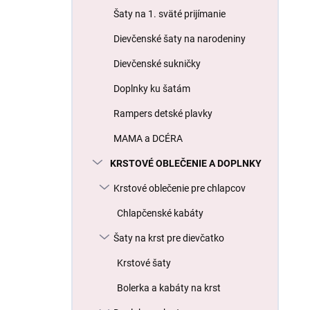
l
Šaty na 1. sväté prijímanie
Dievčenské šaty na narodeniny
Dievčenské sukničky
Doplnky ku šatám
Rampers detské plavky
MAMA a DCÉRA
KRSTOVÉ OBLEČENIE A DOPLNKY
Krstové oblečenie pre chlapcov
Chlapčenské kabáty
Šaty na krst pre dievčatko
Krstové šaty
Bolerka a kabáty na krst