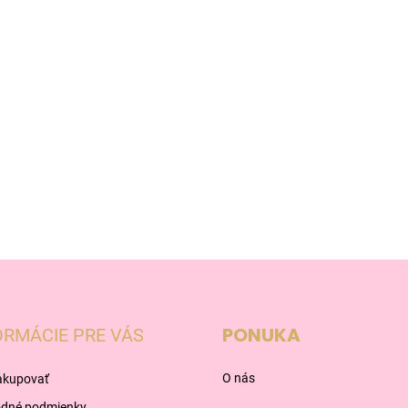
PONUKA
ORMÁCIE PRE VÁS
O nás
akupovať
dné podmienky