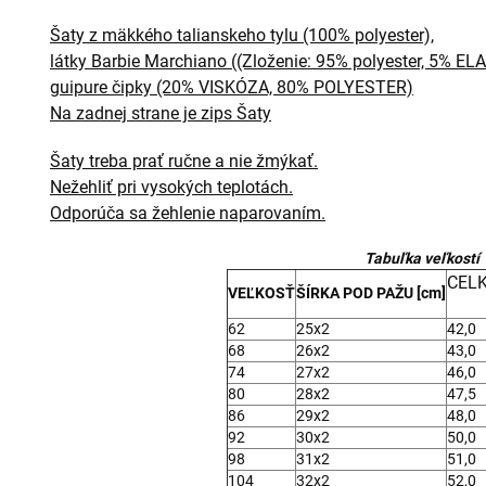
Šaty z mäkkého talianskeho tylu (100% polyester),
látky Barbie Marchiano ((Zloženie: 95% polyester, 5% E
guipure čipky (20% VISKÓZA, 80% POLYESTER)
Na zadnej strane je zips Šaty
Šaty treba prať ručne a nie žmýkať.
Nežehliť pri vysokých teplotách.
Odporúča sa žehlenie naparovaním.
Tabuľka veľkostí
CELK
VEĽKOSŤ
ŠÍRKA POD PAŽU [cm]
62
25x2
42,0
68
26x2
43,0
74
27x2
46,0
80
28x2
47,5
86
29x2
48,0
92
30x2
50,0
98
31x2
51,0
104
32x2
52,0