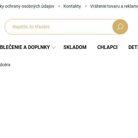
ky ochrany osobných údajov
Kontakty
Vrátenie tovaru a reklam
Hľadať
BLEČENIE A DOPLNKY
SKLADOM
CHLAPCI
DET
 dcéra
Neohodnotené
Podrobnosti hodnotenia
ZNAČKA
NOVINKY
od
Jedno
ZVOĽ
cena: