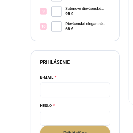
Saténové dievčenské
spoločenské šaty Offelia
95 €
Dievčenské elegantné
šaty Lisa
68 €
PRIHLÁSENIE
E-MAIL
HESLO