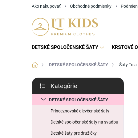
Prejsť
Ako nakupovať
Obchodné podmienky
Podmien
na
obsah
DETSKÉ SPOLOČENSKÉ ŠATY
KRSTOVÉ O
Domov
DETSKÉ SPOLOČENSKÉ ŠATY
Šaty Tola
B
Kategórie
o
Preskočiť
č
kategórie
n
DETSKÉ SPOLOČENSKÉ ŠATY
ý
Princeznovské dievčenské šaty
p
a
Detské spoločenské šaty na svadbu
n
Detské šaty pre družičky
e