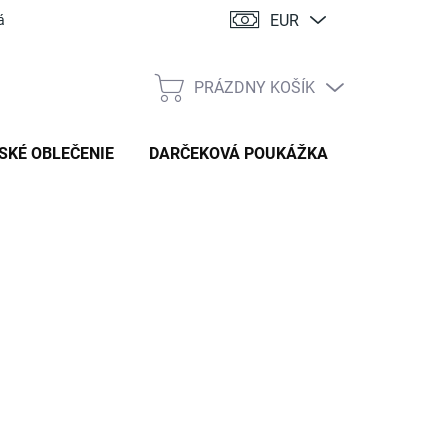
EUR
ácia
PRÁZDNY KOŠÍK
NÁKUPNÝ
KOŠÍK
SKÉ OBLEČENIE
DARČEKOVÁ POUKÁŽKA
:
HANDMADE STYL
85 €
tková
TE VARIANT