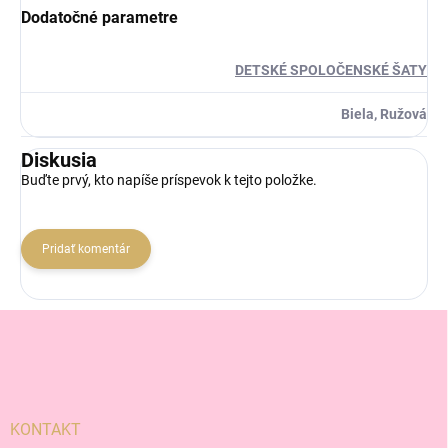
Dodatočné parametre
DETSKÉ SPOLOČENSKÉ ŠATY
Biela, Ružová
Diskusia
Buďte prvý, kto napíše príspevok k tejto položke.
Pridať komentár
Z
á
p
ä
t
i
KONTAKT