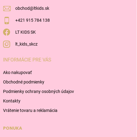
e
obchod
@
ltkids.sk
+421 915 784 138
LT KIDS SK
lt_kids_skcz
INFORMÁCIE PRE VÁS
Ako nakupovať
Obchodné podmienky
Podmienky ochrany osobných údajov
Kontakty
Vrátenie tovaru a reklamácia
PONUKA