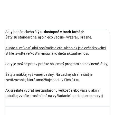
Šaty bohémskeho štýlu
dostupné v troch farbách
Šaty sú štandardné, aj o niečo väčšie - vyzerajú krásne.
Kúpte si veľkosť, akú nosí vaše dieťa, alebo ak je dievčatko veľmi
štíhle, zvoľte veľkosť menšiu, ako dieťa aktuálne nosí.
Šaty je možné prať v práčke na jemný program na bavlnené látky,
Šaty z mäkkej vyšívanej bavlny. Na zadnej strane šiat je
zaväzovanie, ktoré umožňuje nastaviť ich šírku.
Ak si želáte vybrať neštandardnú veľkosť alebo väčšiu ako v
tabuľke, zvoľte prosím "Iné na vyžiadanie" a pridajte rozmery :)