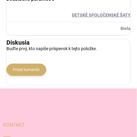
DETSKÉ SPOLOČENSKÉ ŠATY
Biela
Diskusia
Buďte prvý, kto napíše príspevok k tejto položke.
Pridať komentár
Z
á
p
ä
t
i
KONTAKT
e