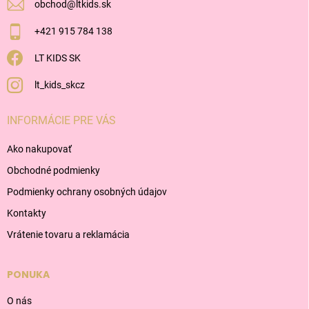
obchod
@
ltkids.sk
+421 915 784 138
LT KIDS SK
lt_kids_skcz
INFORMÁCIE PRE VÁS
Ako nakupovať
Obchodné podmienky
Podmienky ochrany osobných údajov
Kontakty
Vrátenie tovaru a reklamácia
PONUKA
O nás