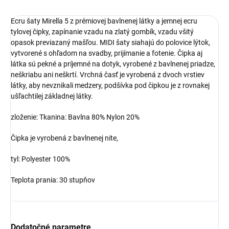
Ecru šaty Mirella 5 z prémiovej bavlnenej látky a jemnej ecru
tylovej čipky, zapínanie vzadu na zlatý gombík, vzadu všitý
opasok previazaný mašľou. MIDI šaty siahajú do polovice lýtok,
vytvorené s ohľadom na svadby, prijímanie a fotenie. Čipka aj
látka sú pekné a príjemné na dotyk, vyrobené z bavlnenej priadze,
neškriabu ani neškrtí. Vrchná časť je vyrobená z dvoch vrstiev
látky, aby nevznikali medzery, podšívka pod čipkou je z rovnakej
ušľachtilej základnej látky.
zloženie:
Tkanina:
Bavlna 80%
Nylon 20%
Čipka je vyrobená z bavlnenej nite,
tyl: Polyester 100%
Teplota prania: 30 stupňov
Dodatočné parametre