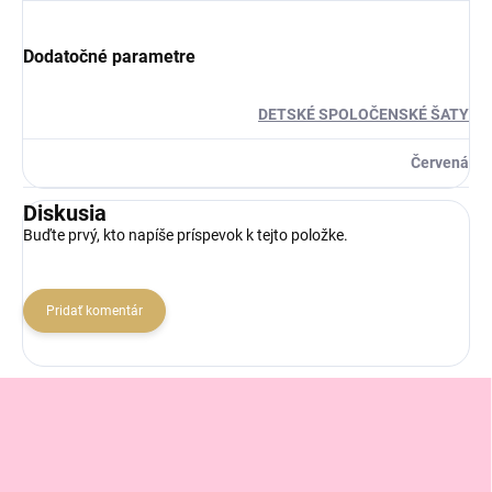
Dodatočné parametre
DETSKÉ SPOLOČENSKÉ ŠATY
Červená
Diskusia
Buďte prvý, kto napíše príspevok k tejto položke.
Pridať komentár
Z
á
p
ä
t