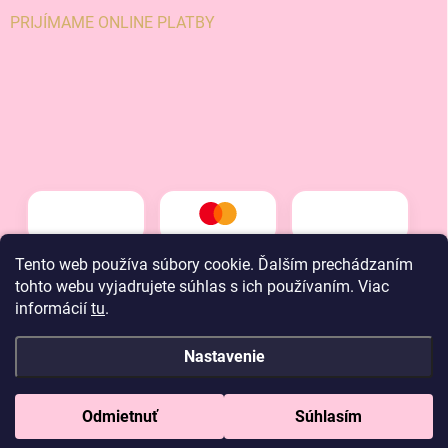
PRIJÍMAME ONLINE PLATBY
Tento web používa súbory cookie. Ďalším prechádzaním
tohto webu vyjadrujete súhlas s ich používaním. Viac
informácií
tu
.
Nastavenie
Copyright 2026
LT kids
. Všetky práva vyhradené.
Odmietnuť
Súhlasím
Vytvoril Shoptet