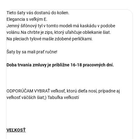
Tieto šaty vás dostanú do kolien.
Elegancia s veľkým E.
Jemný šifónový tyl v tomto modeli má kaskádu v podobe
volánu.Na chrbte je zips, ktorý uľahčuje obliekanie šiat.
Na pleciach tylové mašle zdobené perličkami.
Šaty by sa mali prať ručne!
Doba trvania zmluvy je približne 16-18 pracovných dní.
ODPORÚČAM VYBRAŤ veľkosť, ktorú dieťa nosí, prípadne aj
veľkosť väčších šiat;) Tabuľka veľkostí
VEĽKOSŤ