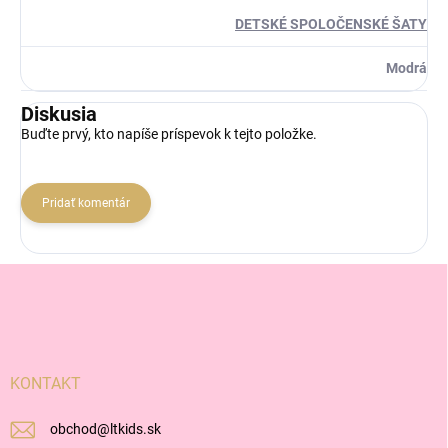
DETSKÉ SPOLOČENSKÉ ŠATY
Modrá
Diskusia
Buďte prvý, kto napíše príspevok k tejto položke.
Pridať komentár
Z
á
p
ä
t
i
KONTAKT
e
obchod
@
ltkids.sk