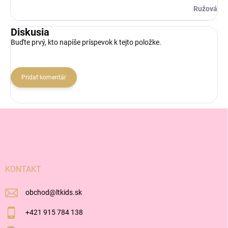
Ružová
Diskusia
Buďte prvý, kto napíše príspevok k tejto položke.
Pridať komentár
Z
á
p
ä
t
i
KONTAKT
e
obchod
@
ltkids.sk
+421 915 784 138