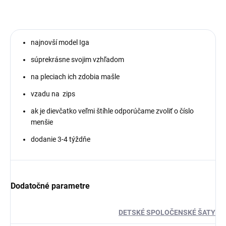
najnovší model Iga
súprekrásne svojim vzhľadom
na pleciach ich zdobia mašle
vzadu na zips
ak je dievčatko veľmi štíhle odporúčame zvoliť o číslo
menšie
dodanie 3-4 týždňe
Dodatočné parametre
DETSKÉ SPOLOČENSKÉ ŠATY