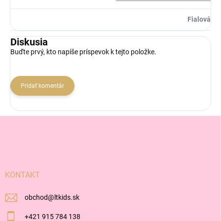
Fialová
Diskusia
Buďte prvý, kto napíše príspevok k tejto položke.
Pridať komentár
Z
á
p
ä
t
i
KONTAKT
e
obchod
@
ltkids.sk
+421 915 784 138