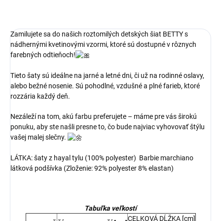
Zamilujete sa do našich roztomilých detských šiat BETTY s
nádhernými kvetinovými vzormi, ktoré sú dostupné v rôznych
farebných odtieňoch!
Tieto šaty sú ideálne na jarné a letné dni, či už na rodinné oslavy,
alebo bežné nosenie. Sú pohodlné, vzdušné a plné farieb, ktoré
rozzária každý deň.
Nezáleží na tom, akú farbu preferujete – máme pre vás širokú
ponuku, aby ste našli presne to, čo bude najviac vyhovovať štýlu
vašej malej slečny.
LÁTKA: šaty z hayal tylu (100% polyester) ​Barbie marchiano
látková podšívka (Zloženie: 92% polyester 8% elastan)
Tabuľka veľkostí
CELKOVÁ DĹŽKA [cm]