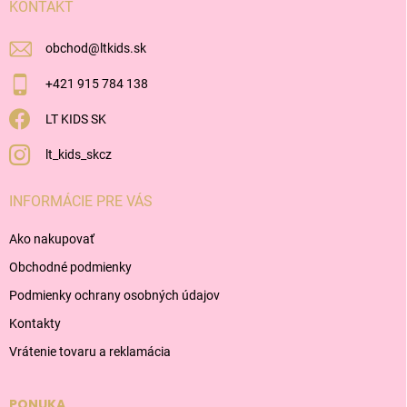
i
KONTAKT
e
obchod
@
ltkids.sk
+421 915 784 138
LT KIDS SK
lt_kids_skcz
INFORMÁCIE PRE VÁS
Ako nakupovať
Obchodné podmienky
Podmienky ochrany osobných údajov
Kontakty
Vrátenie tovaru a reklamácia
PONUKA