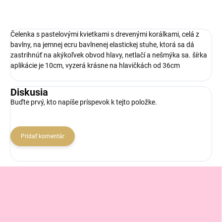
Čelenka s pastelovými kvietkami s drevenými korálkami, celá z
bavlny, na jemnej ecru bavlnenej elastickej stuhe, ktorá sa dá
zastrihnúť na akýkoľvek obvod hlavy, netlačí a nešmýka sa. šírka
aplikácie je 10cm, vyzerá krásne na hlavičkách od 36cm
Diskusia
Buďte prvý, kto napíše príspevok k tejto položke.
Pridať komentár
Z
á
p
ä
t