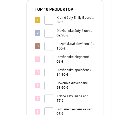
TOP 10 PRODUKTOV
Krstné šaty Emily 5 ecru s
čipkou
59 €
Dievčenské šaty Blush
Grace pink
62,90 €
Rozprávkové dievčenské
šaty Fiona
155 €
Dievčenské elegantné
šaty Lisa
68 €
Dievčenské spoločenské
šaty Olivia ružové
84,90 €
Dokonalé dievčenské
spoločenské šaty Bianca
98,90 €
Krstné šaty Diana ecru
57 €
Luxusné dievčenské šaty
Blush Bloom
95 €