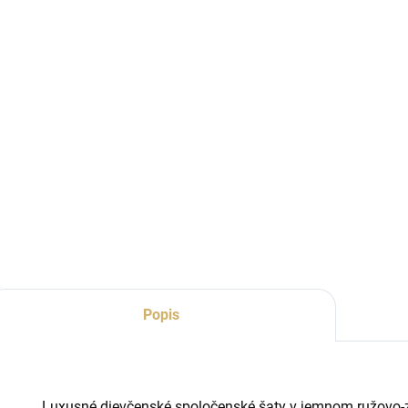
Popis
Luxusné dievčenské spoločenské šaty v jemnom ružovo-z