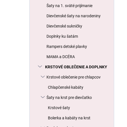
l
Šaty na 1. sväté prijímanie
Dievčenské šaty na narodeniny
Dievčenské sukničky
Doplnky ku šatám
Rampers detské plavky
MAMA a DCÉRA
KRSTOVÉ OBLEČENIE A DOPLNKY
Krstové oblečenie pre chlapcov
Chlapčenské kabáty
Šaty na krst pre dievčatko
Krstové šaty
Bolerka a kabáty na krst