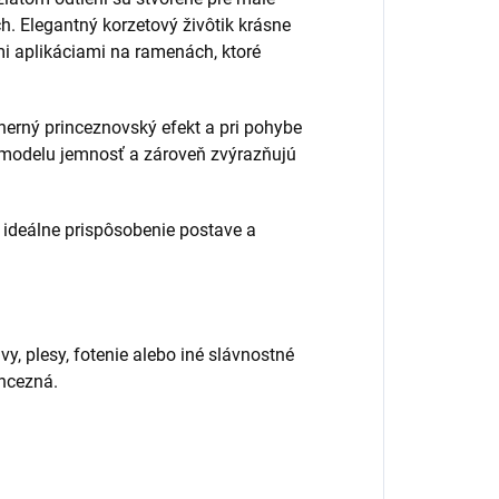
h. Elegantný korzetový živôtik krásne
mi aplikáciami na ramenách, ktoré
herný princeznovský efekt a pri pohybe
 modelu jemnosť a zároveň zvýrazňujú
 ideálne prispôsobenie postave a
y, plesy, fotenie alebo iné slávnostné
incezná.