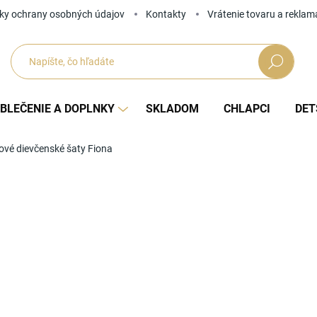
ky ochrany osobných údajov
Kontakty
Vrátenie tovaru a reklam
Hľadať
BLEČENIE A DOPLNKY
SKLADOM
CHLAPCI
DET
vé dievčenské šaty Fiona
Neohodnotené
Podrobnosti hodnotenia
ZNAČKA
od
Jedno
ZVOĽ
cena: