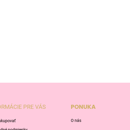
PONUKA
ORMÁCIE PRE VÁS
O nás
akupovať
dné podmienky