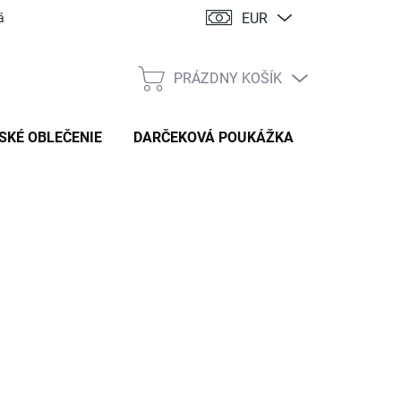
EUR
ácia
PRÁZDNY KOŠÍK
NÁKUPNÝ
KOŠÍK
SKÉ OBLEČENIE
DARČEKOVÁ POUKÁŽKA
:
HANDMADE STYL
155 €
tková
TE VARIANT