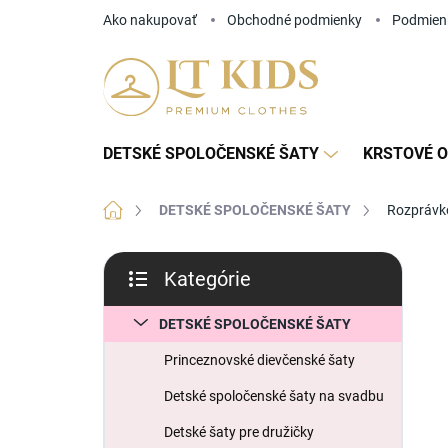
Prejsť
Ako nakupovať
Obchodné podmienky
Podmien
na
obsah
DETSKÉ SPOLOČENSKÉ ŠATY
KRSTOVÉ O
Domov
DETSKÉ SPOLOČENSKÉ ŠATY
Rozprávko
B
Kategórie
o
Preskočiť
č
kategórie
n
DETSKÉ SPOLOČENSKÉ ŠATY
ý
Princeznovské dievčenské šaty
p
a
Detské spoločenské šaty na svadbu
n
Detské šaty pre družičky
e