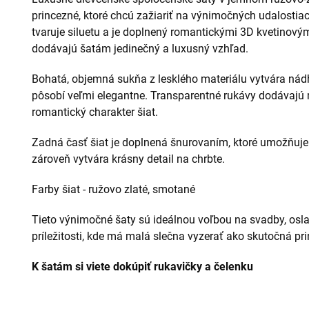
princezné, ktoré chcú zažiariť na výnimočných udalostiac
tvaruje siluetu a je doplnený romantickými 3D kvetinový
dodávajú šatám jedinečný a luxusný vzhľad.
Bohatá, objemná sukňa z lesklého materiálu vytvára nád
pôsobí veľmi elegantne. Transparentné rukávy dodávajú
romantický charakter šiat.
Zadná časť šiat je doplnená šnurovaním, ktoré umožňuje
zároveň vytvára krásny detail na chrbte.
Farby šiat - ružovo zlaté, smotané
Tieto výnimočné šaty sú ideálnou voľbou na svadby, oslav
príležitosti, kde má malá slečna vyzerať ako skutočná pr
K šatám si viete dokúpiť rukavičky a čelenku