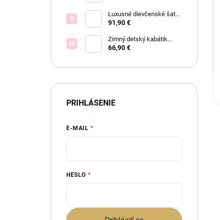
Luxusné dievčenské šaty
Elsa blue
91,90 €
Zimný detský kabátik
BOUCLE - viac farieb
66,90 €
PRIHLÁSENIE
E-MAIL
HESLO