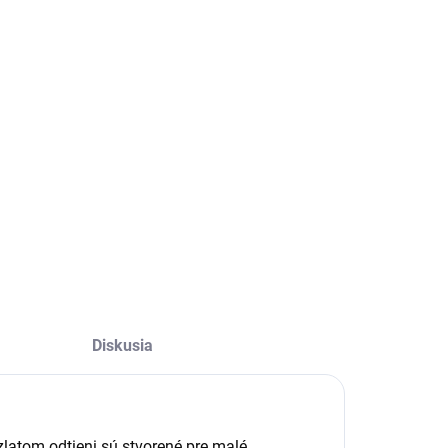
Diskusia
latom odtieni sú stvorené pre malé