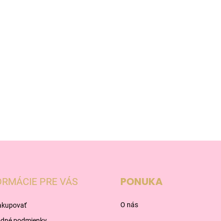
PONUKA
ORMÁCIE PRE VÁS
O nás
akupovať
dné podmienky