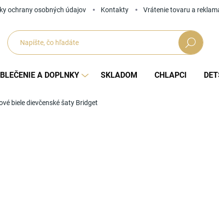
ky ochrany osobných údajov
Kontakty
Vrátenie tovaru a reklam
Hľadať
BLEČENIE A DOPLNKY
SKLADOM
CHLAPCI
DET
vé biele dievčenské šaty Bridget
Neohodnotené
Podrobnosti hodnotenia
ZNAČKA
od
Jedno
ZVOĽ
cena: