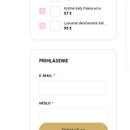
Krstné šaty Diana ecru
57 €
Luxusné dievčenské šaty
Blush Bloom
95 €
PRIHLÁSENIE
E-MAIL
HESLO