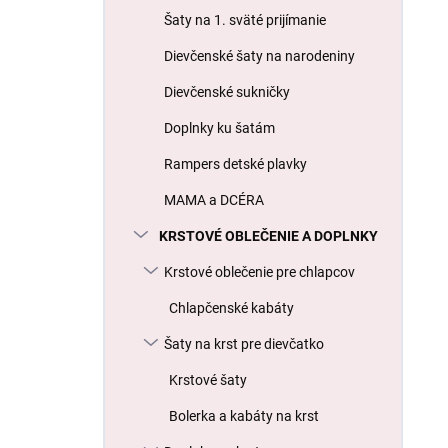
l
Šaty na 1. sväté prijímanie
Dievčenské šaty na narodeniny
Dievčenské sukničky
Doplnky ku šatám
Rampers detské plavky
MAMA a DCÉRA
KRSTOVÉ OBLEČENIE A DOPLNKY
Krstové oblečenie pre chlapcov
Chlapčenské kabáty
Šaty na krst pre dievčatko
Krstové šaty
Bolerka a kabáty na krst