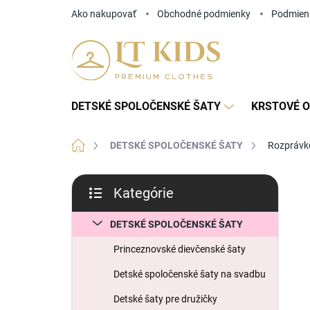
Prejsť
Ako nakupovať
Obchodné podmienky
Podmien
na
obsah
DETSKÉ SPOLOČENSKÉ ŠATY
KRSTOVÉ O
Domov
DETSKÉ SPOLOČENSKÉ ŠATY
Rozprávko
B
Kategórie
o
Preskočiť
č
kategórie
n
DETSKÉ SPOLOČENSKÉ ŠATY
ý
Princeznovské dievčenské šaty
p
a
Detské spoločenské šaty na svadbu
n
Detské šaty pre družičky
e