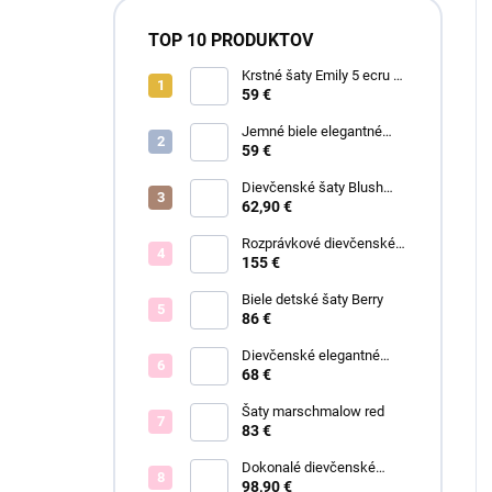
TOP 10 PRODUKTOV
Krstné šaty Emily 5 ecru s
čipkou
59 €
Jemné biele elegantné
šaty Ariel
59 €
Dievčenské šaty Blush
Grace pink
62,90 €
Rozprávkové dievčenské
šaty Fiona
155 €
Biele detské šaty Berry
86 €
Dievčenské elegantné
šaty Lisa
68 €
Šaty marschmalow red
83 €
Dokonalé dievčenské
spoločenské šaty Bianca
98,90 €