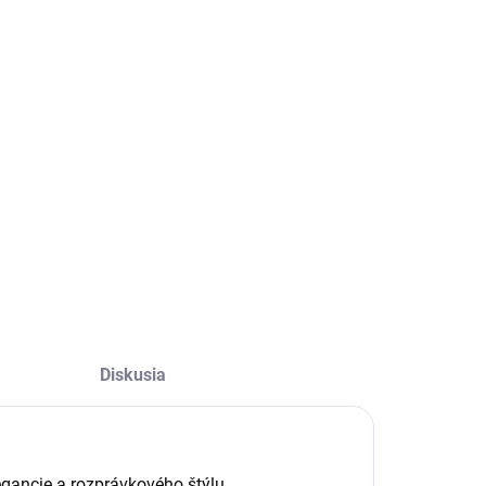
Diskusia
egancie a rozprávkového štýlu