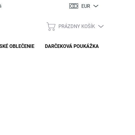
EUR
ácia
PRÁZDNY KOŠÍK
NÁKUPNÝ
KOŠÍK
SKÉ OBLEČENIE
DARČEKOVÁ POUKÁŽKA
:
HANDMADE STYL
119 €
tková
TE VARIANT