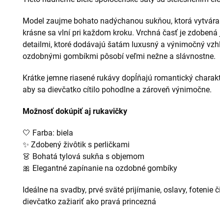
Model zaujme bohato nadýchanou sukňou, ktorá vytvára
krásne sa vlní pri každom kroku. Vrchná časť je zdobená
detailmi, ktoré dodávajú šatám luxusný a výnimočný vzh
ozdobnými gombíkmi pôsobí veľmi nežne a slávnostne.
Krátke jemne riasené rukávy dopĺňajú romantický charakte
aby sa dievčatko cítilo pohodlne a zároveň výnimočne.
Možnosť dokúpiť aj rukavičky
🤍 Farba: biela
✨ Zdobený živôtik s perličkami
👗 Bohatá tylová sukňa s objemom
🎀 Elegantné zapínanie na ozdobné gombíky
Ideálne na svadby, prvé sväté prijímanie, oslavy, fotenie
dievčatko zažiariť ako pravá princezná