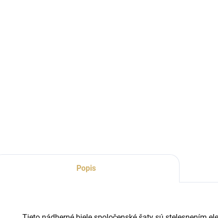
Popis
Tieto nádherné biele spoločenské šaty sú stelesnením el