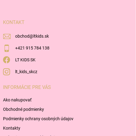
p
ä
t
i
KONTAKT
e
obchod
@
ltkids.sk
+421 915 784 138
LT KIDS SK
lt_kids_skcz
INFORMÁCIE PRE VÁS
Ako nakupovať
Obchodné podmienky
Podmienky ochrany osobných údajov
Kontakty