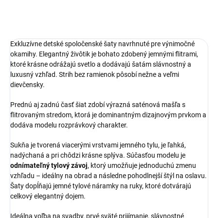
Exkluzívne detské spoločenské šaty navrhnuté pre výnimočné
okamihy. Elegantný živôtik je bohato zdobený jemnými flitrami,
ktoré krásne odrážajú svetlo a dodávajú šatám slávnostný a
luxusný vzhľad. Strih bez ramienok pôsobí nežne a veľmi
dievčensky.
Prednú aj zadnú časť šiat zdobí výrazná saténová mašľa s
flitrovaným stredom, ktorá je dominantným dizajnovým prvkom a
dodáva modelu rozprávkový charakter.
Sukňa je tvorená viacerými vrstvami jemného tylu, je ľahká,
nadýchaná a pri chôdzi krásne splýva. Súčasťou modelu je
odnímateľný tylový závoj
, ktorý umožňuje jednoduchú zmenu
vzhľadu – ideálny na obrad a následne pohodlnejší štýl na oslavu.
Šaty dopĺňajú jemné tylové náramky na ruky, ktoré dotvárajú
celkový elegantný dojem.
Ideálna voľba na svadby, prvé sväté prijímanie, slávnostné