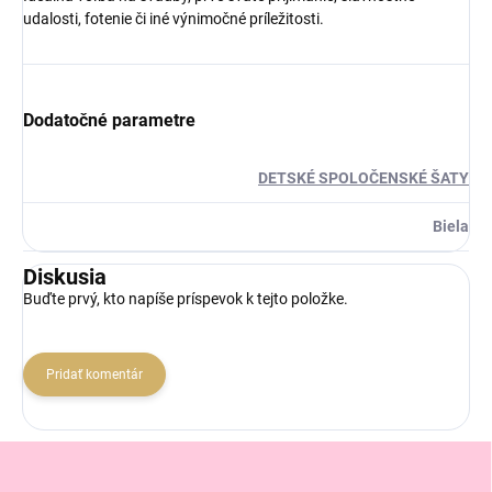
udalosti, fotenie či iné výnimočné príležitosti.
Dodatočné parametre
DETSKÉ SPOLOČENSKÉ ŠATY
Biela
Diskusia
Buďte prvý, kto napíše príspevok k tejto položke.
Pridať komentár
Z
á