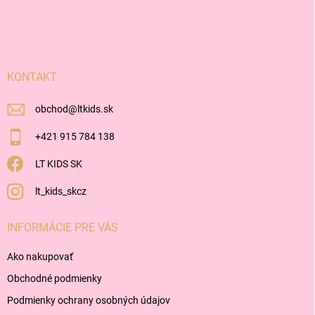
Z
á
p
ä
t
i
KONTAKT
e
obchod
@
ltkids.sk
+421 915 784 138
LT KIDS SK
lt_kids_skcz
INFORMÁCIE PRE VÁS
Ako nakupovať
Obchodné podmienky
Podmienky ochrany osobných údajov