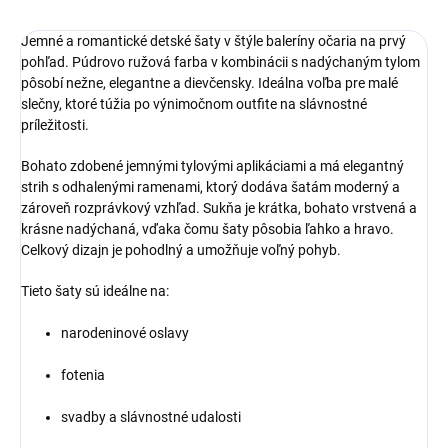
Jemné a romantické detské šaty v štýle baleríny očaria na prvý
pohľad. Púdrovo ružová farba v kombinácii s nadýchaným tylom
pôsobí nežne, elegantne a dievčensky. Ideálna voľba pre malé
slečny, ktoré túžia po výnimočnom outfite na slávnostné
príležitosti.
Bohato zdobené jemnými tylovými aplikáciami a má elegantný
strih s odhalenými ramenami, ktorý dodáva šatám moderný a
zároveň rozprávkový vzhľad. Sukňa je krátka, bohato vrstvená a
krásne nadýchaná, vďaka čomu šaty pôsobia ľahko a hravo.
Celkový dizajn je pohodlný a umožňuje voľný pohyb.
Tieto šaty sú ideálne na:
narodeninové oslavy
fotenia
svadby a slávnostné udalosti