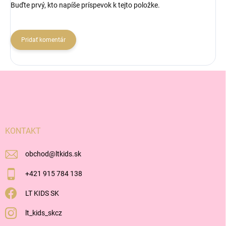
Buďte prvý, kto napíše príspevok k tejto položke.
Pridať komentár
Z
á
p
ä
t
i
KONTAKT
e
obchod
@
ltkids.sk
+421 915 784 138
LT KIDS SK
lt_kids_skcz