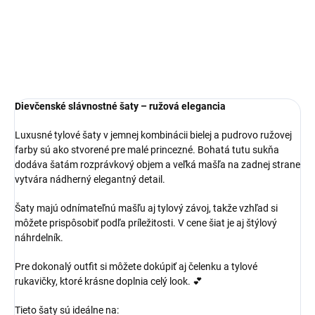
Dievčenské slávnostné šaty – ružová elegancia
Luxusné tylové šaty v jemnej kombinácii bielej a pudrovo ružovej
farby sú ako stvorené pre malé princezné. Bohatá tutu sukňa
dodáva šatám rozprávkový objem a veľká mašľa na zadnej strane
vytvára nádherný elegantný detail.
Šaty majú odnímateľnú mašľu aj tylový závoj, takže vzhľad si
môžete prispôsobiť podľa príležitosti. V cene šiat je aj štýlový
náhrdelník.
Pre dokonalý outfit si môžete dokúpiť aj čelenku a tylové
rukavičky, ktoré krásne doplnia celý look. 💕
Tieto šaty sú ideálne na: