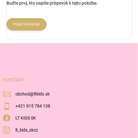
Buďte prvý, kto napíše príspevok k tejto položke.
Pridať komentár
Z
á
p
ä
t
i
KONTAKT
e
obchod
@
ltkids.sk
+421 915 784 138
LT KIDS SK
lt_kids_skcz