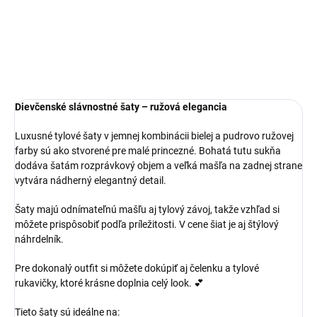
Dievčenské slávnostné šaty – ružová elegancia
Luxusné tylové šaty v jemnej kombinácii bielej a pudrovo ružovej
farby sú ako stvorené pre malé princezné. Bohatá tutu sukňa
dodáva šatám rozprávkový objem a veľká mašľa na zadnej strane
vytvára nádherný elegantný detail.
Šaty majú odnímateľnú mašľu aj tylový závoj, takže vzhľad si
môžete prispôsobiť podľa príležitosti. V cene šiat je aj štýlový
náhrdelník.
Pre dokonalý outfit si môžete dokúpiť aj čelenku a tylové
rukavičky, ktoré krásne doplnia celý look. 💕
Tieto šaty sú ideálne na: