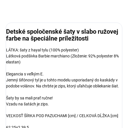
Detské spoločenské šaty v slabo ružovej
farbe na špeciálne príležitosti
LÁTKA: šaty z hayal tylu (100% polyester)
​Látková podšívka Barbie marchiano (Zloženie: 92% polyester 8%
elastan)
Elegancia s veľkým E.
Jemný šifónový tyl je u tohto modelu usporiadaný do kaskády v
podobe volánov. Na chrbte je zips, ktorý uľahčuje obliekanie šiat.
Šaty by sa mali prať ručne!
Vzadu na šatách je zips.
VEĽKOSŤ ŠÍRKA POD PAZUCHAMI [cm] / CELKOVÁ DĹŽKA [cm]
62 25x2 39,5