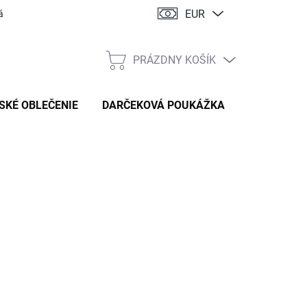
EUR
ácia
PRÁZDNY KOŠÍK
NÁKUPNÝ
KOŠÍK
SKÉ OBLEČENIE
DARČEKOVÁ POUKÁŽKA
:
HANDMADE STYL
89 €
tková
TE VARIANT