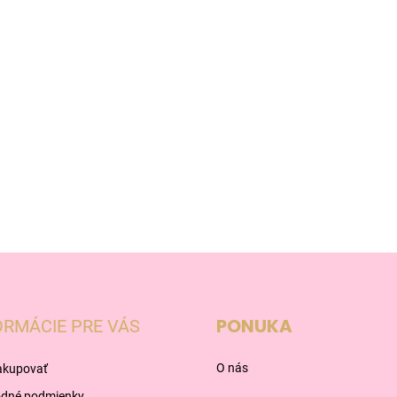
PONUKA
ORMÁCIE PRE VÁS
O nás
akupovať
dné podmienky