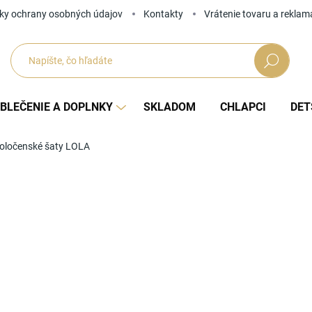
ky ochrany osobných údajov
Kontakty
Vrátenie tovaru a reklam
Hľadať
BLEČENIE A DOPLNKY
SKLADOM
CHLAPCI
DET
poločenské šaty LOLA
Neohodnotené
Podrobnosti hodnotenia
ZNAČKA
od
Jedno
ZVOĽ
cena: