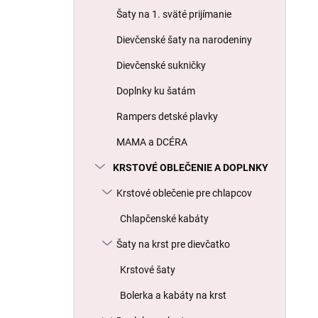
l
Šaty na 1. sväté prijímanie
Dievčenské šaty na narodeniny
Dievčenské sukničky
Doplnky ku šatám
Rampers detské plavky
MAMA a DCÉRA
KRSTOVÉ OBLEČENIE A DOPLNKY
Krstové oblečenie pre chlapcov
Chlapčenské kabáty
Šaty na krst pre dievčatko
Krstové šaty
Bolerka a kabáty na krst