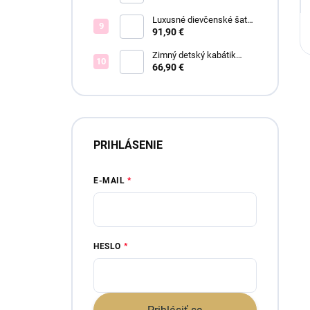
Luxusné dievčenské šaty
Elsa blue
91,90 €
Zimný detský kabátik
BOUCLE - viac farieb
66,90 €
PRIHLÁSENIE
E-MAIL
HESLO