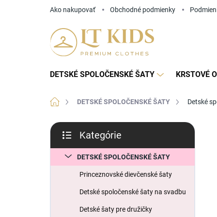
Prejsť
Ako nakupovať
Obchodné podmienky
Podmien
na
obsah
DETSKÉ SPOLOČENSKÉ ŠATY
KRSTOVÉ O
Domov
DETSKÉ SPOLOČENSKÉ ŠATY
Detské s
B
Kategórie
o
Preskočiť
č
kategórie
n
DETSKÉ SPOLOČENSKÉ ŠATY
ý
Princeznovské dievčenské šaty
p
a
Detské spoločenské šaty na svadbu
n
Detské šaty pre družičky
e