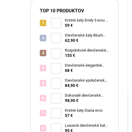
TOP 10 PRODUKTOV
Krstné šaty Emily 5 ecru s
čipkou
59 €
Dievčenské šaty Blush
Grace pink
62,90 €
Rozprávkové dievčenské
šaty Fiona
155 €
Dievčenské elegantné
šaty Lisa
68 €
Dievčenské spoločenské
šaty Olivia ružové
84,90 €
Dokonalé dievčenské
spoločenské šaty Bianca
98,90 €
Krstné šaty Diana ecru
57 €
Luxusné dievčenské šaty
Blush Bloom
95 €