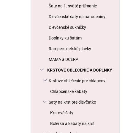
l
Šaty na 1. sväté prijímanie
Dievčenské šaty na narodeniny
Dievčenské sukničky
Doplnky ku šatám
Rampers detské plavky
MAMA a DCÉRA
KRSTOVÉ OBLEČENIE A DOPLNKY
Krstové oblečenie pre chlapcov
Chlapčenské kabáty
Šaty na krst pre dievčatko
Krstové šaty
Bolerka a kabáty na krst