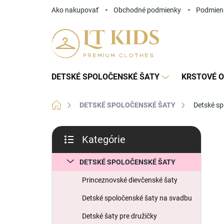
Prejsť
Ako nakupovať
Obchodné podmienky
Podmien
na
obsah
DETSKÉ SPOLOČENSKÉ ŠATY
KRSTOVÉ O
Domov
DETSKÉ SPOLOČENSKÉ ŠATY
Detské sp
B
Kategórie
o
Preskočiť
č
kategórie
n
DETSKÉ SPOLOČENSKÉ ŠATY
ý
Princeznovské dievčenské šaty
p
a
Detské spoločenské šaty na svadbu
n
Detské šaty pre družičky
e