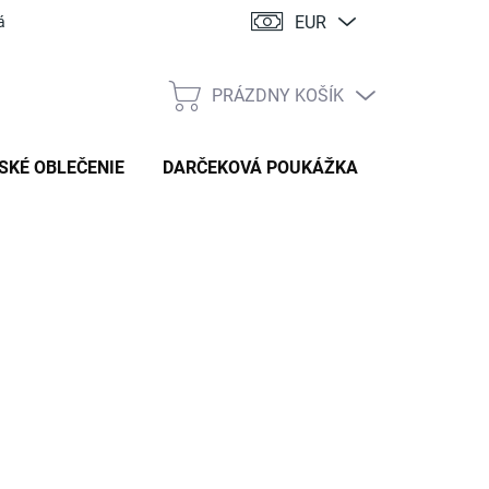
EUR
ácia
PRÁZDNY KOŠÍK
NÁKUPNÝ
KOŠÍK
SKÉ OBLEČENIE
DARČEKOVÁ POUKÁŽKA
:
HANDMADE STYL
79,90 €
tková
TE VARIANT