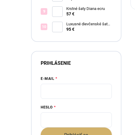
Krstné šaty Diana ecru
57 €
Luxusné dievčenské šaty
Blush Bloom
95 €
PRIHLÁSENIE
E-MAIL
HESLO