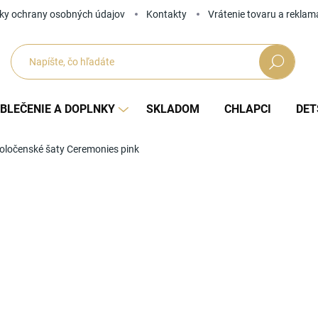
ky ochrany osobných údajov
Kontakty
Vrátenie tovaru a reklam
Hľadať
BLEČENIE A DOPLNKY
SKLADOM
CHLAPCI
DET
oločenské šaty Ceremonies pink
Neohodnotené
Podrobnosti hodnotenia
ZNAČKA
od
Jedno
ZVOĽ
cena: