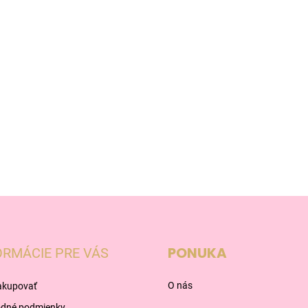
PONUKA
ORMÁCIE PRE VÁS
O nás
akupovať
dné podmienky