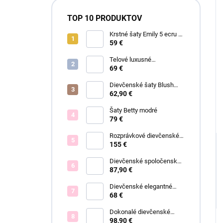
TOP 10 PRODUKTOV
Krstné šaty Emily 5 ecru s
čipkou
59 €
Telové luxusné
dievčenské šaty Eva
69 €
Dievčenské šaty Blush
Grace pink
62,90 €
Šaty Betty modré
79 €
Rozprávkové dievčenské
šaty Fiona
155 €
Dievčenské spoločenské
šaty Eleónora
87,90 €
Dievčenské elegantné
šaty Lisa
68 €
Dokonalé dievčenské
spoločenské šaty Bianca
98,90 €