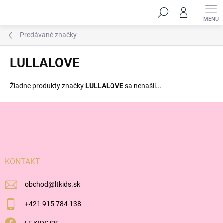
Prejsť
Hľadať
na
obsah
Predávané značky
LULLALOVE
Žiadne produkty značky
LULLALOVE
sa nenašli...
Z
á
p
ä
t
i
KONTAKT
e
obchod
@
ltkids.sk
+421 915 784 138