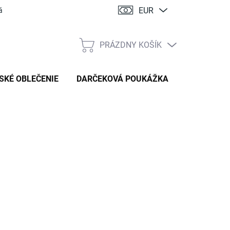
EUR
ácia
PRÁZDNY KOŠÍK
NÁKUPNÝ
KOŠÍK
SKÉ OBLEČENIE
DARČEKOVÁ POUKÁŽKA