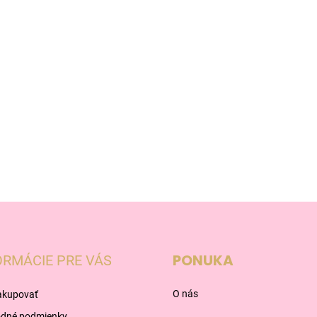
PONUKA
ORMÁCIE PRE VÁS
O nás
akupovať
dné podmienky