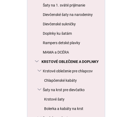
l
Šaty na 1. sväté prijímanie
Dievčenské šaty na narodeniny
Dievčenské sukničky
Doplnky ku šatám
Rampers detské plavky
MAMA a DCÉRA
KRSTOVÉ OBLEČENIE A DOPLNKY
Krstové oblečenie pre chlapcov
Chlapčenské kabáty
Šaty na krst pre dievčatko
Krstové šaty
Bolerka a kabáty na krst