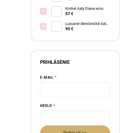
Krstné šaty Diana ecru
57 €
Luxusné dievčenské šaty
Blush Bloom
95 €
PRIHLÁSENIE
E-MAIL
HESLO