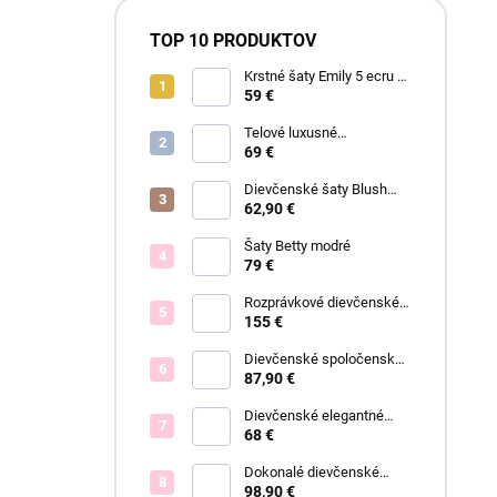
TOP 10 PRODUKTOV
Krstné šaty Emily 5 ecru s
čipkou
59 €
Telové luxusné
dievčenské šaty Eva
69 €
Dievčenské šaty Blush
Grace pink
62,90 €
Šaty Betty modré
79 €
Rozprávkové dievčenské
šaty Fiona
155 €
Dievčenské spoločenské
šaty Eleónora
87,90 €
Dievčenské elegantné
šaty Lisa
68 €
Dokonalé dievčenské
spoločenské šaty Bianca
98,90 €