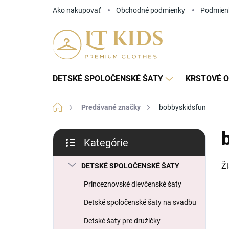
Prejsť
Ako nakupovať
Obchodné podmienky
Podmien
na
obsah
DETSKÉ SPOLOČENSKÉ ŠATY
KRSTOVÉ O
Domov
Predávané značky
bobbyskidsfun
B
Kategórie
o
Preskočiť
č
kategórie
Ž
n
DETSKÉ SPOLOČENSKÉ ŠATY
ý
Princeznovské dievčenské šaty
p
a
Detské spoločenské šaty na svadbu
n
Detské šaty pre družičky
e