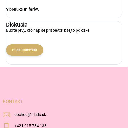
V ponuke tri farby.
Diskusia
Buďte prvý, kto napíše príspevok k tejto položke.
Pridať komentár
Z
á
p
ä
t
i
KONTAKT
e
obchod
@
ltkids.sk
+421 915 784 138