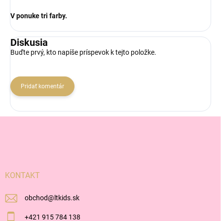
V ponuke tri farby.
Diskusia
Buďte prvý, kto napíše príspevok k tejto položke.
Pridať komentár
Z
á
p
ä
t
i
KONTAKT
e
obchod
@
ltkids.sk
+421 915 784 138