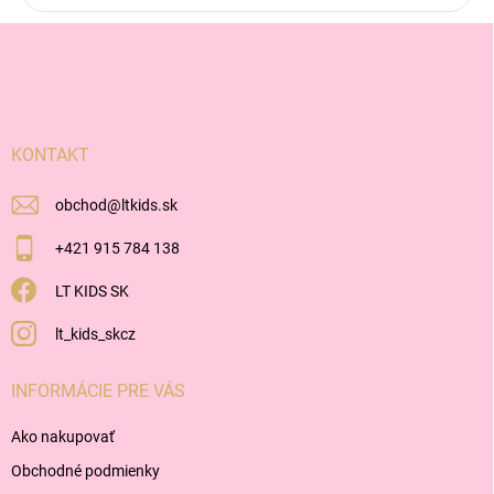
Z
á
p
ä
t
i
KONTAKT
e
obchod
@
ltkids.sk
+421 915 784 138
LT KIDS SK
lt_kids_skcz
INFORMÁCIE PRE VÁS
Ako nakupovať
Obchodné podmienky