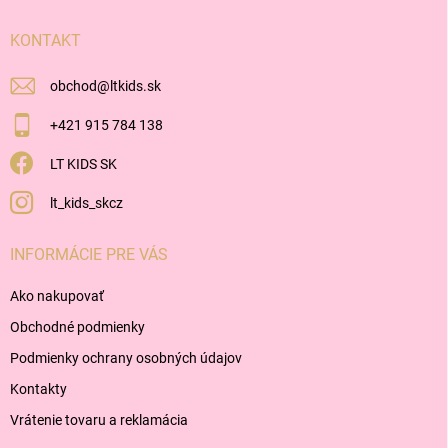
t
i
KONTAKT
e
obchod
@
ltkids.sk
+421 915 784 138
LT KIDS SK
lt_kids_skcz
INFORMÁCIE PRE VÁS
Ako nakupovať
Obchodné podmienky
Podmienky ochrany osobných údajov
Kontakty
Vrátenie tovaru a reklamácia