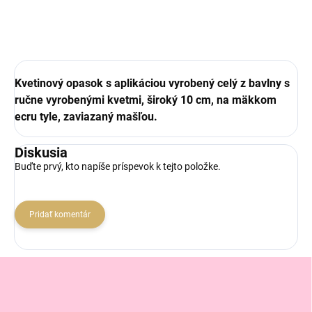
Kvetinový opasok s aplikáciou vyrobený celý z bavlny s
ručne vyrobenými kvetmi, široký 10 cm, na mäkkom
ecru tyle, zaviazaný mašľou.
Diskusia
Buďte prvý, kto napíše príspevok k tejto položke.
Pridať komentár
Z
á
p
ä