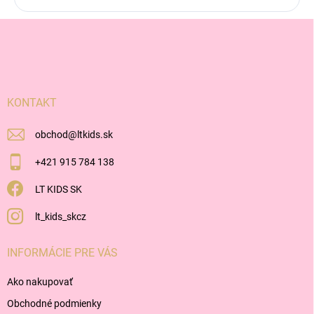
Z
á
p
ä
t
i
KONTAKT
e
obchod
@
ltkids.sk
+421 915 784 138
LT KIDS SK
lt_kids_skcz
INFORMÁCIE PRE VÁS
Ako nakupovať
Obchodné podmienky