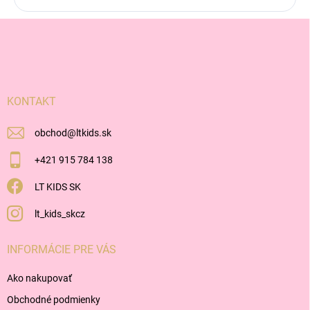
Z
á
p
ä
t
i
KONTAKT
e
obchod
@
ltkids.sk
+421 915 784 138
LT KIDS SK
lt_kids_skcz
INFORMÁCIE PRE VÁS
Ako nakupovať
Obchodné podmienky