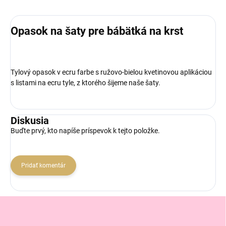
Opasok na šaty pre bábätká na krst
Tylový opasok v ecru farbe s ružovo-bielou kvetinovou aplikáciou
s listami na ecru tyle, z ktorého šijeme naše šaty.
Diskusia
Buďte prvý, kto napíše príspevok k tejto položke.
Pridať komentár
Z
á
p