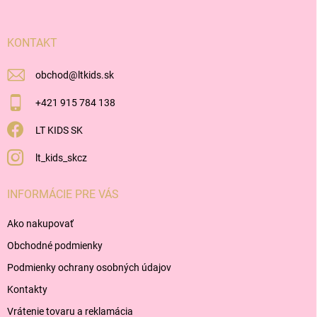
ä
t
i
KONTAKT
e
obchod
@
ltkids.sk
+421 915 784 138
LT KIDS SK
lt_kids_skcz
INFORMÁCIE PRE VÁS
Ako nakupovať
Obchodné podmienky
Podmienky ochrany osobných údajov
Kontakty
Vrátenie tovaru a reklamácia