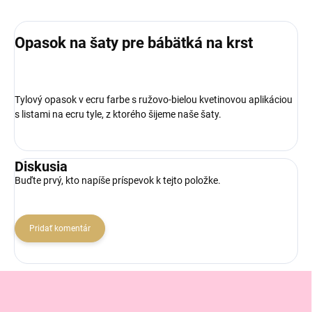
Opasok na šaty pre bábätká na krst
Tylový opasok v ecru farbe s ružovo-bielou kvetinovou aplikáciou
s listami na ecru tyle, z ktorého šijeme naše šaty.
Diskusia
Buďte prvý, kto napíše príspevok k tejto položke.
Pridať komentár
Z
á
p