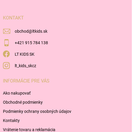
ä
t
i
KONTAKT
e
obchod
@
ltkids.sk
+421 915 784 138
LT KIDS SK
lt_kids_skcz
INFORMÁCIE PRE VÁS
Ako nakupovať
Obchodné podmienky
Podmienky ochrany osobných údajov
Kontakty
Vrátenie tovaru a reklamácia