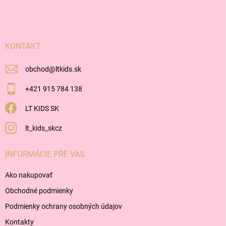
á
p
ä
t
i
KONTAKT
e
obchod
@
ltkids.sk
+421 915 784 138
LT KIDS SK
lt_kids_skcz
INFORMÁCIE PRE VÁS
Ako nakupovať
Obchodné podmienky
Podmienky ochrany osobných údajov
Kontakty