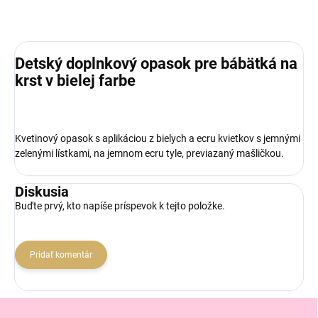
Detský doplnkový opasok pre bábätká na
krst v bielej farbe
Kvetinový opasok s aplikáciou z bielych a ecru kvietkov s jemnými
zelenými lístkami, na jemnom ecru tyle, previazaný mašličkou.
Diskusia
Buďte prvý, kto napíše príspevok k tejto položke.
Pridať komentár
Z