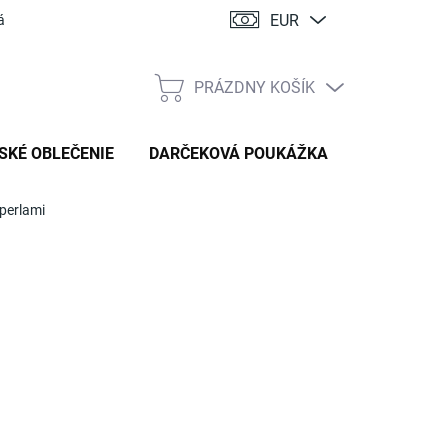
EUR
ácia
PRÁZDNY KOŠÍK
NÁKUPNÝ
KOŠÍK
SKÉ OBLEČENIE
DARČEKOVÁ POUKÁŽKA
 perlami
:
HANDMADE STYL
,90 €
tková
TÝŽDNE