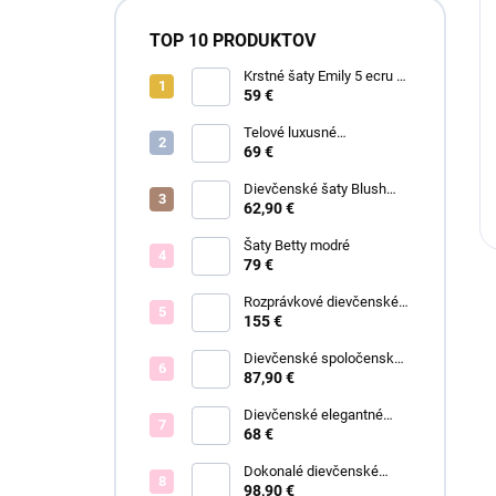
TOP 10 PRODUKTOV
Krstné šaty Emily 5 ecru s
čipkou
59 €
Telové luxusné
dievčenské šaty Eva
69 €
Dievčenské šaty Blush
Grace pink
62,90 €
Šaty Betty modré
79 €
Rozprávkové dievčenské
šaty Fiona
155 €
Dievčenské spoločenské
šaty Eleónora
87,90 €
Dievčenské elegantné
šaty Lisa
68 €
Dokonalé dievčenské
spoločenské šaty Bianca
98,90 €