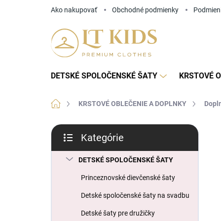
Prejsť
Ako nakupovať
Obchodné podmienky
Podmien
na
obsah
DETSKÉ SPOLOČENSKÉ ŠATY
KRSTOVÉ O
Domov
KRSTOVÉ OBLEČENIE A DOPLNKY
Dopln
B
Kategórie
o
Preskočiť
č
kategórie
n
DETSKÉ SPOLOČENSKÉ ŠATY
ý
Princeznovské dievčenské šaty
p
a
Detské spoločenské šaty na svadbu
n
Detské šaty pre družičky
e