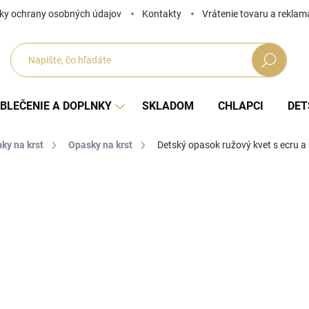
ky ochrany osobných údajov
Kontakty
Vrátenie tovaru a reklam
Hľadať
BLEČENIE A DOPLNKY
SKLADOM
CHLAPCI
DET
ky na krst
Opasky na krst
Detský opasok ružový kvet s ecru a
Neohodnotené
Podrobnosti hodnotenia
ZNAČKA
15
Jedno
1-2 
cena: