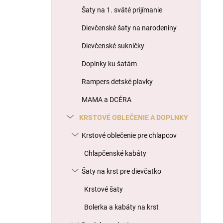
l
Šaty na 1. sväté prijímanie
Dievčenské šaty na narodeniny
Dievčenské sukničky
Doplnky ku šatám
Rampers detské plavky
MAMA a DCÉRA
KRSTOVÉ OBLEČENIE A DOPLNKY
Krstové oblečenie pre chlapcov
Chlapčenské kabáty
Šaty na krst pre dievčatko
Krstové šaty
Bolerka a kabáty na krst