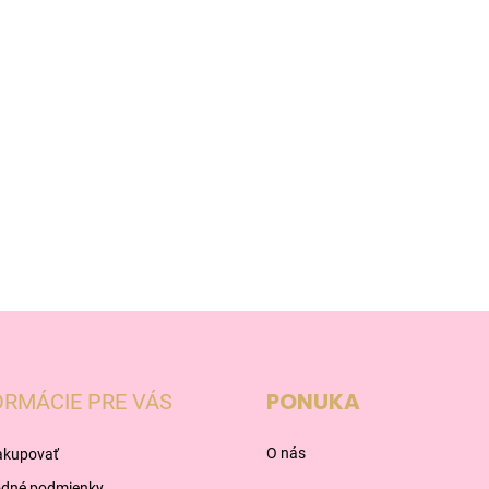
PONUKA
ORMÁCIE PRE VÁS
O nás
akupovať
dné podmienky