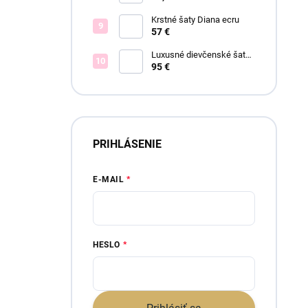
Krstné šaty Diana ecru
57 €
Luxusné dievčenské šaty
Blush Bloom
95 €
PRIHLÁSENIE
E-MAIL
HESLO