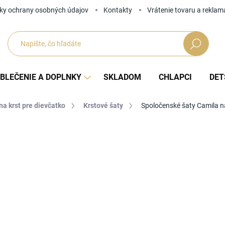
ky ochrany osobných údajov
Kontakty
Vrátenie tovaru a reklam
Hľadať
BLEČENIE A DOPLNKY
SKLADOM
CHLAPCI
DET
na krst pre dievčatko
Krstové šaty
Spoločenské šaty Camila n
Neohodnotené
Podrobnosti hodnotenia
ZNAČKA
57
Jedno
ZVOĽ
cena: