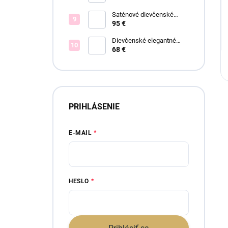
Saténové dievčenské
spoločenské šaty Offelia
95 €
Dievčenské elegantné
šaty Lisa
68 €
PRIHLÁSENIE
E-MAIL
HESLO