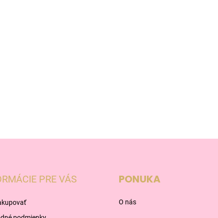
PONUKA
ORMÁCIE PRE VÁS
O nás
akupovať
dné podmienky