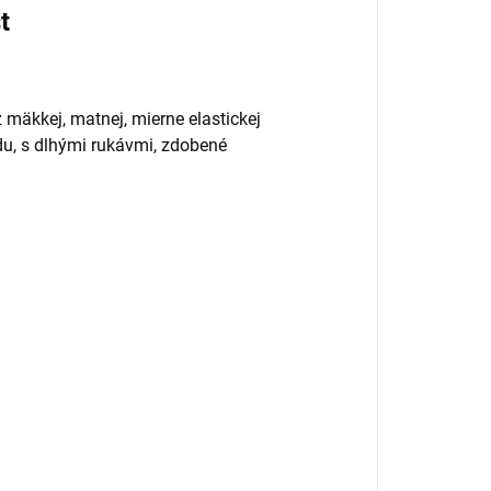
st
 mäkkej, matnej, mierne elastickej
du, s dlhými rukávmi, zdobené