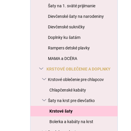
l
Šaty na 1. sväté prijímanie
Dievčenské šaty na narodeniny
Dievčenské sukničky
Doplnky ku šatám
Rampers detské plavky
MAMA a DCÉRA
KRSTOVÉ OBLEČENIE A DOPLNKY
Krstové oblečenie pre chlapcov
Chlapčenské kabáty
Šaty na krst pre dievčatko
Krstové šaty
Bolerka a kabáty na krst