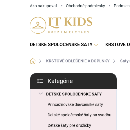
Prejsť
Ako nakupovať
Obchodné podmienky
Podmien
na
obsah
DETSKÉ SPOLOČENSKÉ ŠATY
KRSTOVÉ O
Domov
KRSTOVÉ OBLEČENIE A DOPLNKY
Šaty 
B
Kategórie
o
Preskočiť
č
kategórie
n
DETSKÉ SPOLOČENSKÉ ŠATY
ý
Princeznovské dievčenské šaty
p
a
Detské spoločenské šaty na svadbu
n
Detské šaty pre družičky
e