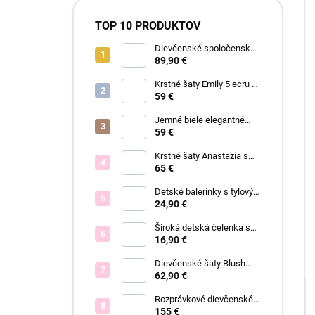
TOP 10 PRODUKTOV
Dievčenské spoločenské
šaty Garden
89,90 €
Krstné šaty Emily 5 ecru s
čipkou
59 €
Jemné biele elegantné
šaty Ariel
59 €
Krstné šaty Anastazia s
čipkou v štýle Royal Baby
65 €
Detské balerínky s tylovým
viazaním Anastazia
24,90 €
Široká detská čelenka s
mašľou a ANASTAZIA
16,90 €
čipkou biela
Dievčenské šaty Blush
Grace pink
62,90 €
Rozprávkové dievčenské
šaty Fiona
155 €