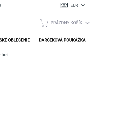
EUR
ácia
PRÁZDNY KOŠÍK
NÁKUPNÝ
KOŠÍK
SKÉ OBLEČENIE
DARČEKOVÁ POUKÁŽKA
a krst
:
HANDMADE STYL
 €
tková
TE VARIANT