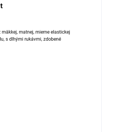
st
 mäkkej, matnej, mierne elastickej
du, s dlhými rukávmi, zdobené