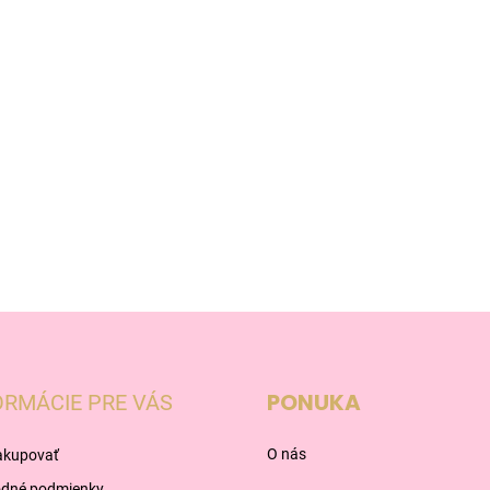
PONUKA
ORMÁCIE PRE VÁS
O nás
akupovať
dné podmienky