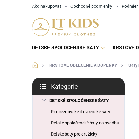
Prejsť
Ako nakupovať
Obchodné podmienky
Podmien
na
obsah
DETSKÉ SPOLOČENSKÉ ŠATY
KRSTOVÉ O
Domov
KRSTOVÉ OBLEČENIE A DOPLNKY
Šaty 
B
Kategórie
o
Preskočiť
č
kategórie
n
DETSKÉ SPOLOČENSKÉ ŠATY
ý
Princeznovské dievčenské šaty
p
a
Detské spoločenské šaty na svadbu
n
Detské šaty pre družičky
e