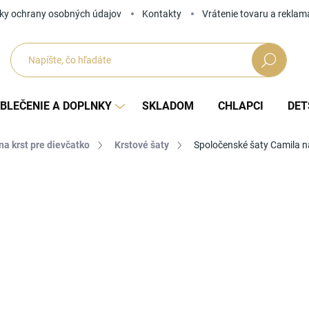
ky ochrany osobných údajov
Kontakty
Vrátenie tovaru a reklam
Hľadať
BLEČENIE A DOPLNKY
SKLADOM
CHLAPCI
DET
na krst pre dievčatko
Krstové šaty
Spoločenské šaty Camila n
Neohodnotené
Podrobnosti hodnotenia
ZNAČKA
57
Jedno
ZVOĽ
cena: