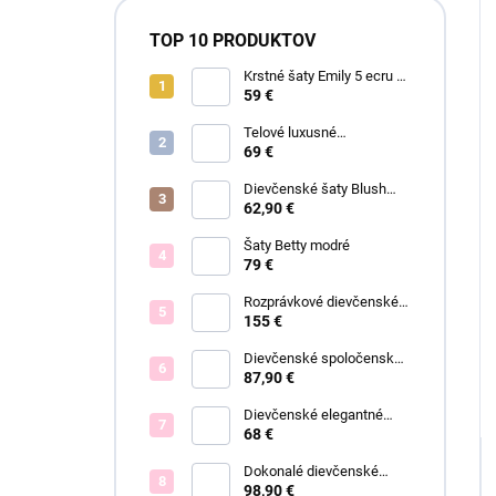
TOP 10 PRODUKTOV
Krstné šaty Emily 5 ecru s
čipkou
59 €
Telové luxusné
dievčenské šaty Eva
69 €
Dievčenské šaty Blush
Grace pink
62,90 €
Šaty Betty modré
79 €
Rozprávkové dievčenské
šaty Fiona
155 €
Dievčenské spoločenské
šaty Eleónora
87,90 €
Dievčenské elegantné
šaty Lisa
68 €
Dokonalé dievčenské
spoločenské šaty Bianca
98,90 €