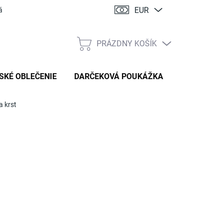
EUR
ácia
PRÁZDNY KOŠÍK
NÁKUPNÝ
KOŠÍK
SKÉ OBLEČENIE
DARČEKOVÁ POUKÁŽKA
a krst
:
HANDMADE STYL
 €
tková
TE VARIANT