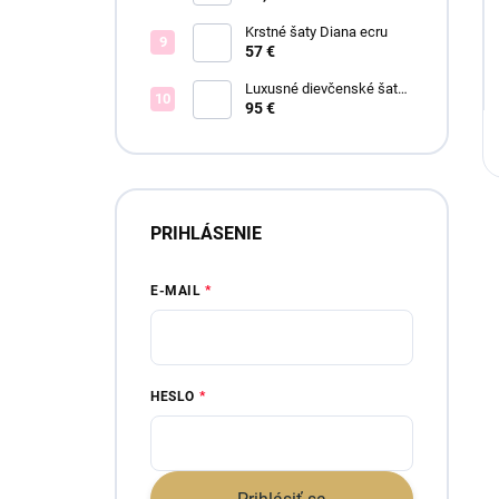
Krstné šaty Diana ecru
57 €
Luxusné dievčenské šaty
Blush Bloom
95 €
PRIHLÁSENIE
E-MAIL
HESLO