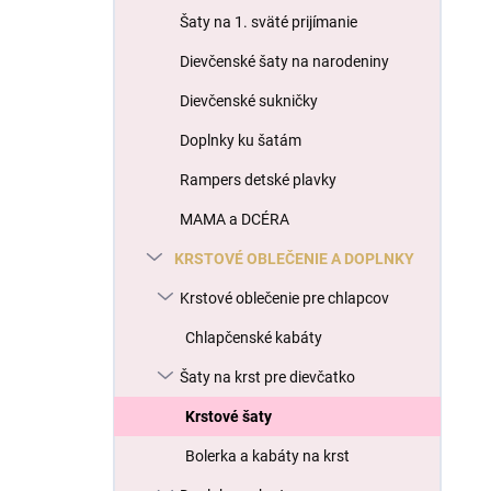
l
Šaty na 1. sväté prijímanie
Dievčenské šaty na narodeniny
Dievčenské sukničky
Doplnky ku šatám
Rampers detské plavky
MAMA a DCÉRA
KRSTOVÉ OBLEČENIE A DOPLNKY
Krstové oblečenie pre chlapcov
Chlapčenské kabáty
Šaty na krst pre dievčatko
Krstové šaty
Bolerka a kabáty na krst