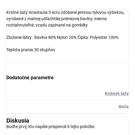
Krstné šaty Anastazia 3 ecru zdobené jemnou tylovou výšivkou,
vyrobené z matnej ušľachtilej prémiovej bavlny, mierne
roztiahnuteľné, vzadu zapínané na gombíky
Zloženie látky:
Bavlna 80%
Nylon 20%
Čipka: Polyester 100%
Teplota prania 30 stupňov
Dodatočné parametre
Krstové šaty
Biela
Diskusia
Buďte prvý, kto napíše príspevok k tejto položke.