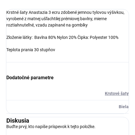
Krstné šaty Anastazia 3 ecru zdobené jemnou tylovou výšivkou,
vyrobené z matnej ušľachtilej prémiovej bavlny, mierne
roztiahnuteľné, vzadu zapínané na gombíky
Zloženie látky:
Bavlna 80%
Nylon 20%
Čipka: Polyester 100%
Teplota prania 30 stupňov
Dodatočné parametre
Krstové šaty
Biela
Diskusia
Buďte prvý, kto napíše príspevok k tejto položke.