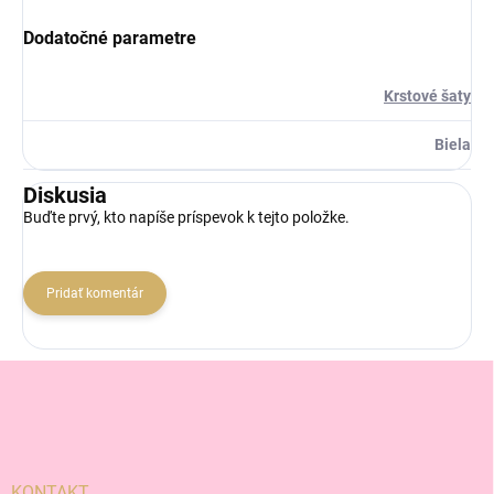
Dodatočné parametre
Krstové šaty
Biela
Diskusia
Buďte prvý, kto napíše príspevok k tejto položke.
Pridať komentár
Z
á
p
ä
t
i
KONTAKT