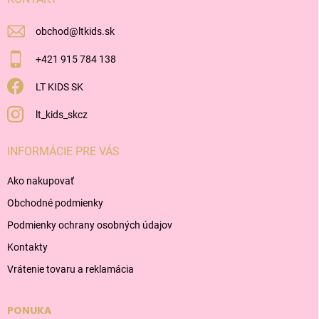
e
obchod
@
ltkids.sk
+421 915 784 138
LT KIDS SK
lt_kids_skcz
INFORMÁCIE PRE VÁS
Ako nakupovať
Obchodné podmienky
Podmienky ochrany osobných údajov
Kontakty
Vrátenie tovaru a reklamácia
PONUKA