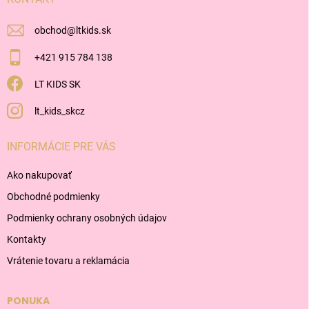
e
obchod
@
ltkids.sk
+421 915 784 138
LT KIDS SK
lt_kids_skcz
INFORMÁCIE PRE VÁS
Ako nakupovať
Obchodné podmienky
Podmienky ochrany osobných údajov
Kontakty
Vrátenie tovaru a reklamácia
PONUKA