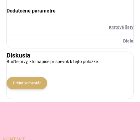
Dodatočné parametre
Krstové šaty
Biela
Diskusia
Buďte prvý, kto napíše príspevok k tejto položke.
Pridať komentár
Z
á
p
ä
t
i
KONTAKT