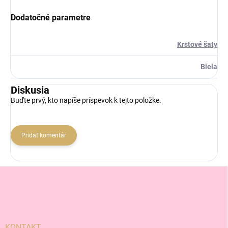
Dodatočné parametre
Krstové šaty
Biela
Diskusia
Buďte prvý, kto napíše príspevok k tejto položke.
Pridať komentár
Z
á
p
ä
t
i
KONTAKT