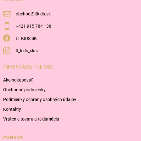
e
obchod
@
ltkids.sk
+421 915 784 138
LT KIDS SK
lt_kids_skcz
INFORMÁCIE PRE VÁS
Ako nakupovať
Obchodné podmienky
Podmienky ochrany osobných údajov
Kontakty
Vrátenie tovaru a reklamácia
PONUKA