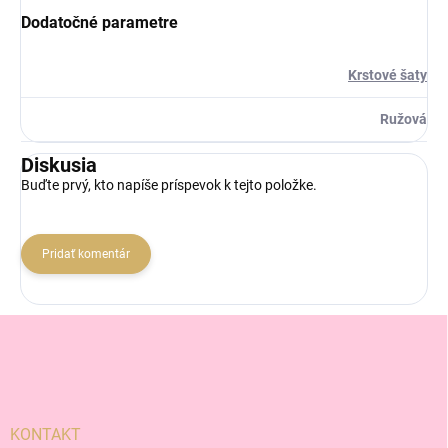
Dodatočné parametre
Krstové šaty
Ružová
Diskusia
Buďte prvý, kto napíše príspevok k tejto položke.
Pridať komentár
Z
á
p
ä
t
i
KONTAKT