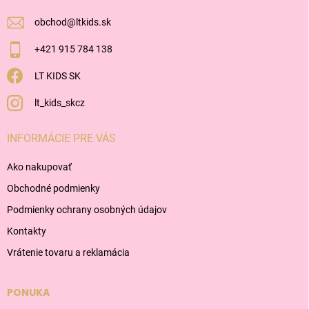
e
obchod
@
ltkids.sk
+421 915 784 138
LT KIDS SK
lt_kids_skcz
INFORMÁCIE PRE VÁS
Ako nakupovať
Obchodné podmienky
Podmienky ochrany osobných údajov
Kontakty
Vrátenie tovaru a reklamácia
PONUKA